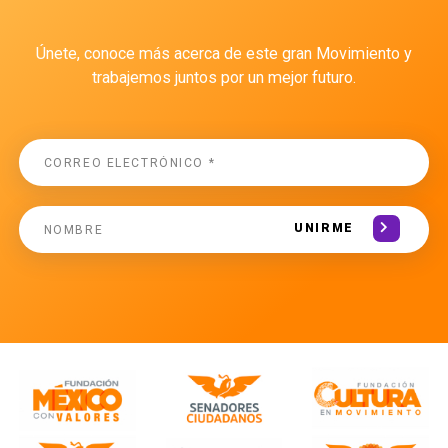
Únete, conoce más acerca de este gran Movimiento y
trabajemos juntos por un mejor futuro.
UNIRME