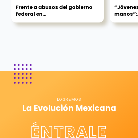
Frente a abusos del gobierno
“Jóvenes,
federal en...
manos”:..
LOGREMOS
La Evolución Mexicana
ÉNTRALE