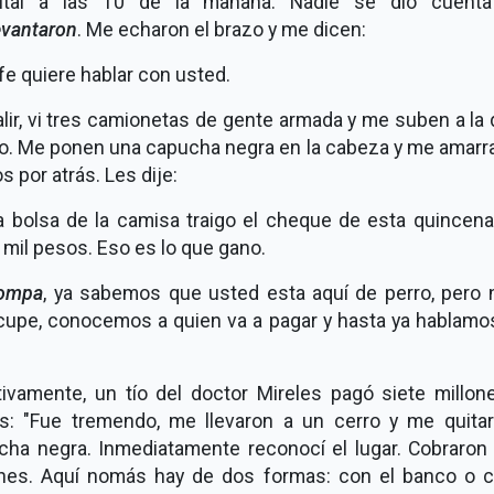
ital a las 10 de la mañana. Nadie se dio cuent
evantaron
. Me echaron el brazo y me dicen:
efe quiere hablar con usted.
alir, vi tres camionetas de gente armada y me suben a la
o. Me ponen una capucha negra en la cabeza y me amarra
 por atrás. Les dije:
la bolsa de la camisa traigo el cheque de esta quincena
mil pesos. Eso es lo que gano.
ompa
, ya sabemos que usted esta aquí de perro, pero 
cupe, conocemos a quien va a pagar y hasta ya hablamo
tivamente, un tío del doctor Mireles pagó siete millon
s: "Fue tremendo, me llevaron a un cerro y me quitar
cha negra. Inmediatamente reconocí el lugar. Cobraron 
ones. Aquí nomás hay de dos formas: con el banco o c