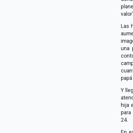
plan
valor
Las h
aume
imag
una 
cont
camp
cuant
papá 
Y lle
aten
hija 
para
24.
En e