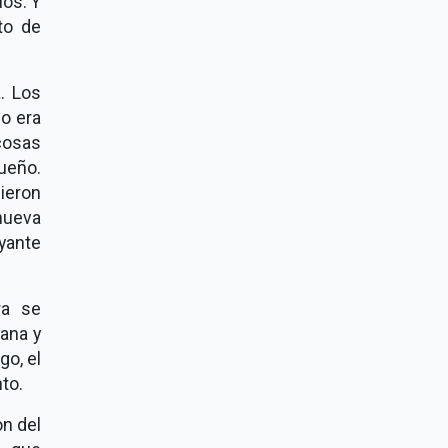
los. Y
to de
a. Los
lo era
cosas
ueño.
cieron
 nueva
oyante
ra se
cana y
go, el
to.
on del