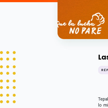
La
RÉ
Tepa
lo m