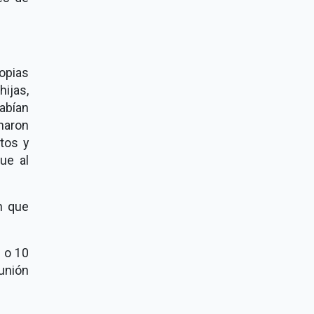
opias
hijas,
abían
inaron
atos y
ue al
n que
o o 10
unión