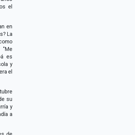
os el
ban en
s? La
 como
: "Me
pá es
ola y
era el
ctubre
de su
rría y
día a
es de