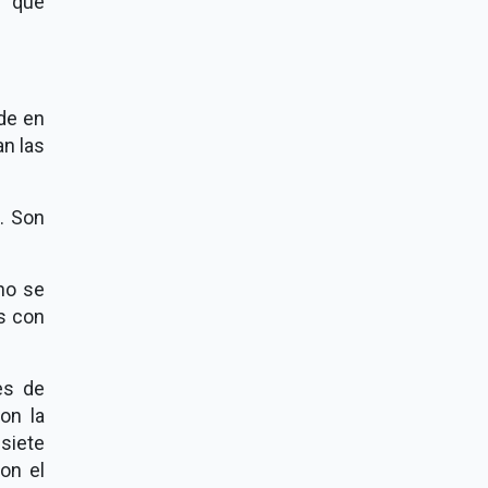
a que
 de en
n las
. Son
no se
s con
es de
on la
siete
on el