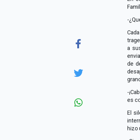
Famil
-¿Qué
Cada
trage
a su
envia
de de
desa
grano
-¡Ca
es c
El si
inte
hizo 