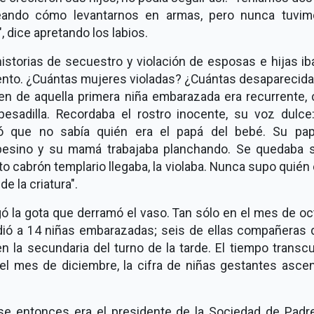
eando cómo levantarnos en armas, pero nunca tuvim
", dice apretando los labios.
istorias de secuestro y violación de esposas e hijas i
nto. ¿Cuántas mujeres violadas? ¿Cuántas desaparecida
en de aquella primera niña embarazada era recurrente,
pesadilla. Recordaba el rostro inocente, su voz dulce
ó que no sabía quién era el papá del bebé. Su pa
esino y su mamá trabajaba planchando. Se quedaba s
o cabrón templario llegaba, la violaba. Nunca supo quién 
de la criatura".
gó la gota que derramó el vaso. Tan sólo en el mes de o
dió a 14 niñas embarazadas; seis de ellas compañeras 
en la secundaria del turno de la tarde. El tiempo transcu
 el mes de diciembre, la cifra de niñas gestantes ascen
se entonces era el presidente de la Sociedad de Padr