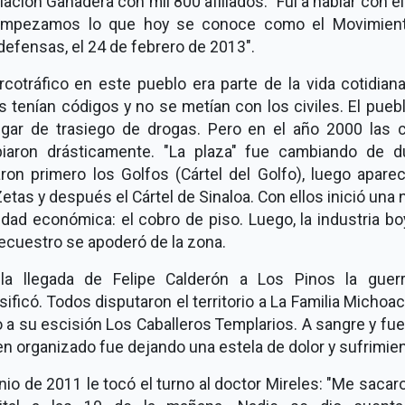
ación Ganadera con mil 800 afiliados: "Fui a hablar con el
empezamos lo que hoy se conoce como el Movimien
efensas, el 24 de febrero de 2013".
rcotráfico en este pueblo era parte de la vida cotidian
 tenían códigos y no se metían con los civiles. El pueb
ugar de trasiego de drogas. Pero en el año 2000 las 
iaron drásticamente. "La plaza" fue cambiando de d
ron primero los Golfos (Cártel del Golfo), luego apare
etas y después el Cártel de Sinaloa. Con ellos inició una
idad económica: el cobro de piso. Luego, la industria b
ecuestro se apoderó de la zona.
la llegada de Felipe Calderón a Los Pinos la guer
sificó. Todos disputaron el territorio a La Familia Michoa
 a su escisión Los Caballeros Templarios. A sangre y fue
n organizado fue dejando una estela de dolor y sufrimien
nio de 2011 le tocó el turno al doctor Mireles: "Me sacar