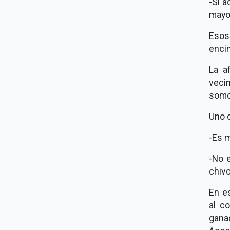
-Si 
mayor
Esos
enci
La a
vecin
somos
Uno d
-Es m
-No e
chiv
En e
al c
gana