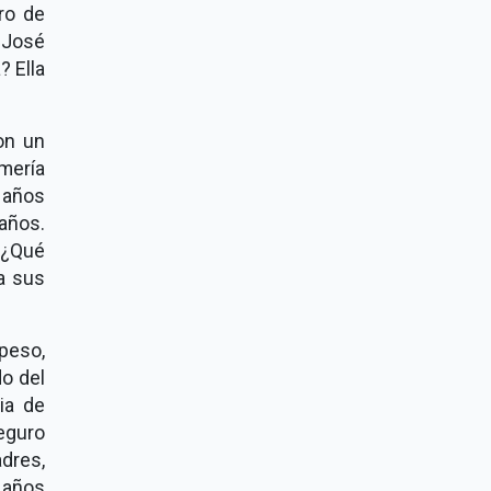
ro de
r José
? Ella
on un
mería
 años
años.
 ¿Qué
a sus
peso,
do del
ia de
eguro
dres,
s años