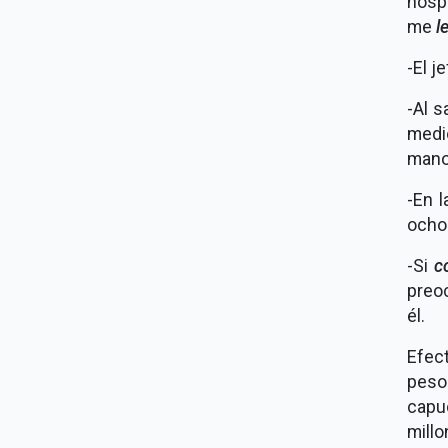
hosp
me
l
-El j
-Al s
medi
manos
-En 
ocho 
-Si
c
preo
él.
Efec
peso
capu
mill