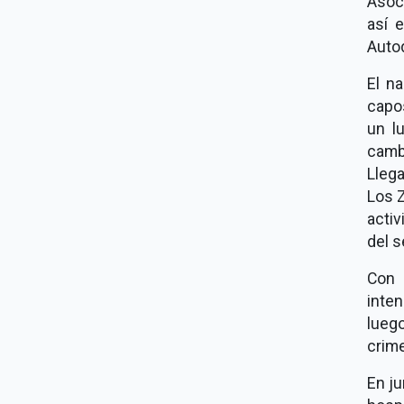
Asoci
así 
Autod
El na
capos
un l
camb
Llega
Los Z
activ
del s
Con 
inten
luego
crime
En ju