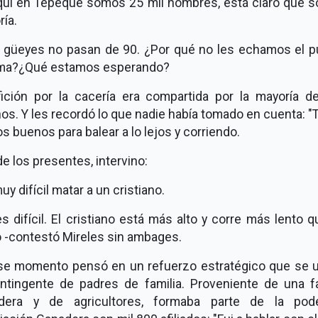
aquí en Tepeque somos 25 mil hombres, está claro que 
ía.
 güeyes no pasan de 90. ¿Por qué no les echamos el p
ma?¿Qué estamos esperando?
fición por la cacería era compartida por la mayoría d
os. Y les recordó lo que nadie había tomado en cuenta: 
 buenos para balear a lo lejos y corriendo.
e los presentes, intervino:
uy difícil matar a un cristiano.
s difícil. El cristiano está más alto y corre más lento 
o -contestó Mireles sin ambages.
se momento pensó en un refuerzo estratégico que se u
ontingente de padres de familia. Proveniente de una fa
dera y de agricultores, formaba parte de la pod