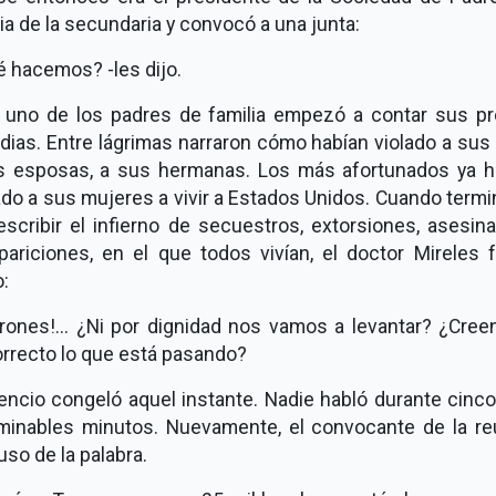
ia de la secundaria y convocó a una junta:
 hacemos? -les dijo.
 uno de los padres de familia empezó a contar sus pr
dias. Entre lágrimas narraron cómo habían violado a sus 
s esposas, a sus hermanas. Los más afortunados ya h
do a sus mujeres a vivir a Estados Unidos. Cuando term
scribir el infierno de secuestros, extorsiones, asesin
pariciones, en el que todos vivían, el doctor Mireles f
:
brones!... ¿Ni por dignidad nos vamos a levantar? ¿Cree
orrecto lo que está pasando?
lencio congeló aquel instante. Nadie habló durante cinc
rminables minutos. Nuevamente, el convocante de la re
uso de la palabra.