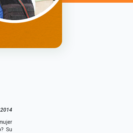
o 2014
mujer
o? Su