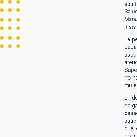
abul
Salud
Manue
insis
La p
bebé
apoc
aten
Supe
no h
muje
El d
delga
pasa
aque
que 
donde