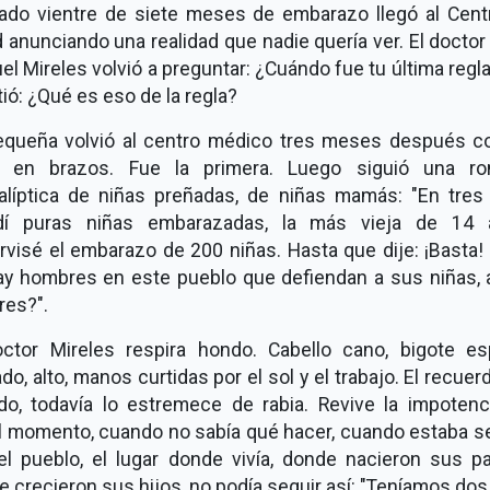
tado vientre de siete meses de embarazo llegó al Cent
 anunciando una realidad que nadie quería ver. El docto
l Mireles volvió a preguntar: ¿Cuándo fue tu última regla
tió: ¿Qué es eso de la regla?
equeña volvió al centro médico tres meses después c
 en brazos. Fue la primera. Luego siguió una ro
alíptica de niñas preñadas, de niñas mamás: "En tres
dí puras niñas embarazadas, la más vieja de 14 
rvisé el embarazo de 200 niñas. Hasta que dije: ¡Basta!
ay hombres en este pueblo que defiendan a sus niñas, 
res?".
octor Mireles respira hondo. Cabello cano, bigote es
do, alto, manos curtidas por el sol y el trabajo. El recuer
do, todavía lo estremece de rabia. Revive la impotenc
l momento, cuando no sabía qué hacer, cuando estaba s
el pueblo, el lugar donde vivía, donde nacieron sus pa
 crecieron sus hijos, no podía seguir así: "Teníamos do