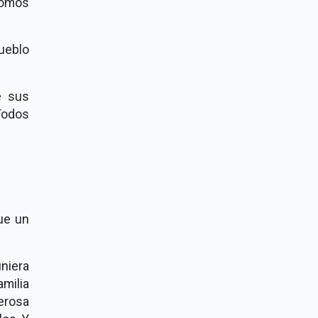
somos
ueblo
e sus
"Todos
que un
niera
milia
erosa