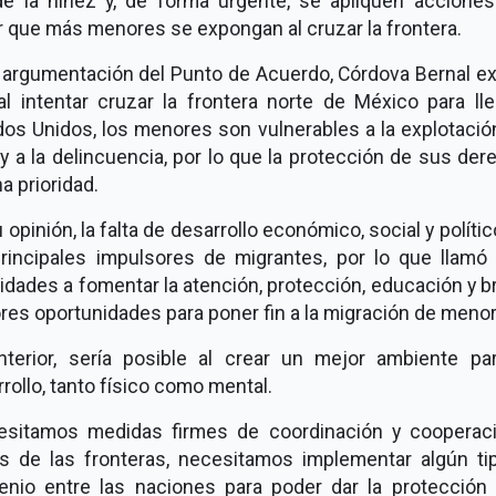
de la niñez y, de forma urgente, se apliquen acciones
r que más menores se expongan al cruzar la frontera.
a argumentación del Punto de Acuerdo, Córdova Bernal e
al intentar cruzar la frontera norte de México para lle
os Unidos, los menores son vulnerables a la explotación
 y a la delincuencia, por lo que la protección de sus de
a prioridad.
 opinión, la falta de desarrollo económico, social y políti
principales impulsores de migrantes, por lo que llamó 
idades a fomentar la atención, protección, educación y b
es oportunidades para poner fin a la migración de meno
nterior, sería posible al crear un mejor ambiente pa
rollo, tanto físico como mental.
esitamos medidas firmes de coordinación y cooperaci
és de las fronteras, necesitamos implementar algún ti
enio entre las naciones para poder dar la protección 