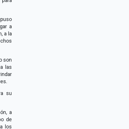
 para
xpuso
gar a
, a la
rechos
co son
a las
rindar
res.
ra su
ón, a
po de
a los