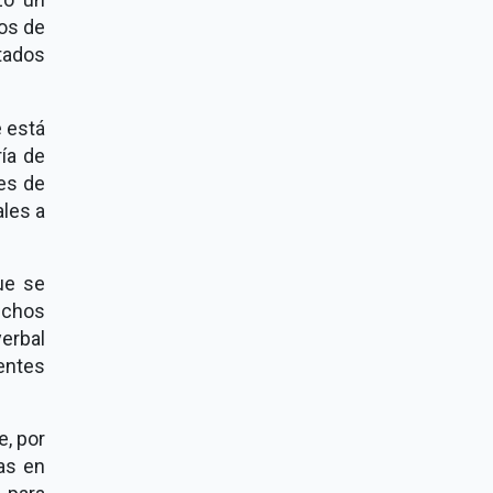
nos de
tados
e está
ría de
des de
les a
ue se
echos
erbal
entes
e, por
as en