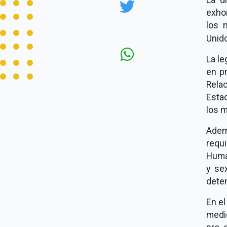
exhor
los 
Unid
La le
en pr
Relac
Esta
los 
Adem
requ
Huma
y se
dete
En el
medi