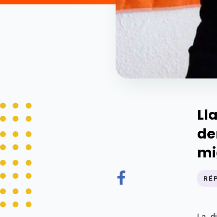
Ll
de
mi
RÉ
La d