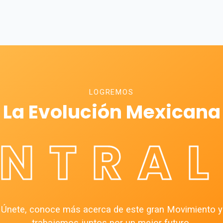
LOGREMOS
La Evolución Mexicana
ÉNTRAL
Únete, conoce más acerca de este gran Movimiento y