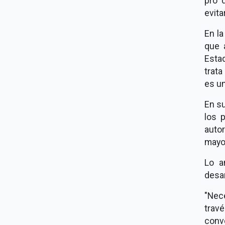
pro 
evita
En l
que 
Estad
trata
es un
En su
los 
autor
mayor
Lo a
desar
"Nec
trav
conv