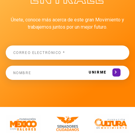
Únete, conoce más acerca de este gran Movimiento y
trabajemos juntos por un mejor futuro.
UNIRME