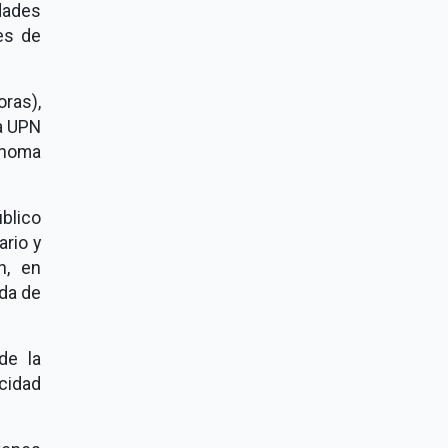
idades
es de
ras),
la UPN
ónoma
úblico
ario y
n, en
ida de
de la
cidad