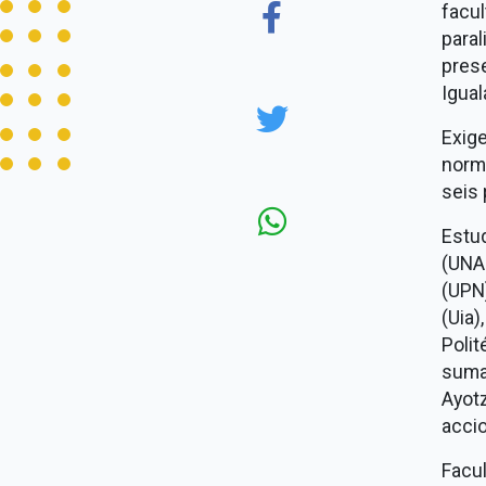
facu
para
pres
Igual
Exig
norm
seis
Estu
(UNA
(UPN
(Uia
Poli
suma
Ayot
acci
Facu