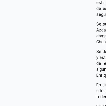
esta 
de e
segu
Se s
Azcap
camp
Chapi
Se de
y est
de e
algun
Enriq
En s
situ
feder