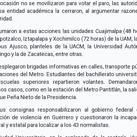
ocasión no se movilizaron para votar el paro, las autor
sa entidad académica la cerraron, al argumentar razon
ridad.
umaron a estas acciones las unidades Cuajimalpa (48 ho
otzalco, Iztapalapa y Xochimilco (72 horas) de la UAM, 
us Ajusco, planteles de la UACM, la Universidad Aut
ngo y la de Zacatecas, entre otras.
splegaron brigadas informativas en calles, transporte p
aciones del Metro. Estudiantes del bachillerato universit
scuelas superiores repartieron volantes. Demandaro
os casos, como en la estación del Metro Pantitlán, la sal
ue Peña Nieto de la Presidencia.
us consignas responsabilizaron al gobierno federal 
ación de violencia en Guerrero y cuestionaron la incapa
al y estatal para localizar a los 43 normalistas.