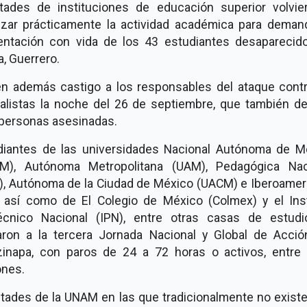
ltades de instituciones de educación superior volvie
lizar prácticamente la actividad académica para demand
entación con vida de los 43 estudiantes desaparecid
a, Guerrero.
en además castigo a los responsables del ataque contr
alistas la noche del 26 de septiembre, que también de
 personas asesinadas.
diantes de las universidades Nacional Autónoma de M
M), Autónoma Metropolitana (UAM), Pedagógica Nac
), Autónoma de la Ciudad de México (UACM) e Iberoamer
), así como de El Colegio de México (Colmex) y el Inst
técnico Nacional (IPN), entre otras casas de estudi
ron a la tercera Jornada Nacional y Global de Acció
zinapa, con paros de 24 a 72 horas o activos, entre 
ones.
ltades de la UNAM en las que tradicionalmente no existe