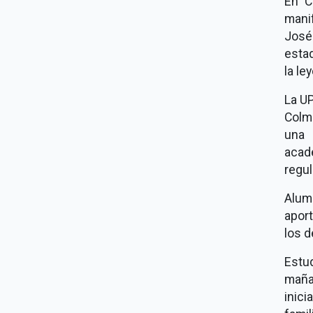
En C
mani
José
estad
la le
La UP
Colm
una 
acad
regul
Alum
apor
los 
Estu
maña
inici