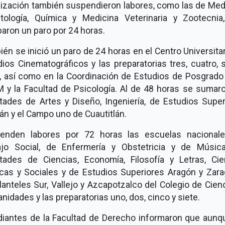
lización también suspendieron labores, como las de Medi
tología, Química y Medicina Veterinaria y Zootecnia
aron un paro por 24 horas.
én se inició un paro de 24 horas en el Centro Universita
ios Cinematográficos y las preparatorias tres, cuatro, 
, así como en la Coordinación de Estudios de Posgrado 
 y la Facultad de Psicología. Al de 48 horas se sumaro
ltades de Artes y Diseño, Ingeniería, de Estudios Super
án y el Campo uno de Cuautitlán.
enden labores por 72 horas las escuelas nacional
ajo Social, de Enfermería y Obstetricia y de Música
ltades de Ciencias, Economía, Filosofía y Letras, Cie
ticas y Sociales y de Estudios Superiores Aragón y Zara
lanteles Sur, Vallejo y Azcapotzalco del Colegio de Cien
idades y las preparatorias uno, dos, cinco y siete.
diantes de la Facultad de Derecho informaron que aunq