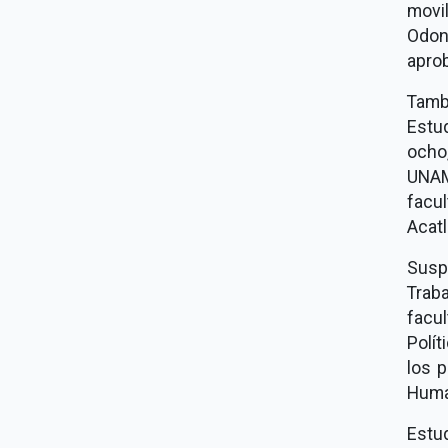
movi
Odon
aprob
Tambi
Estud
ocho
UNAM
facu
Acatl
Susp
Trab
facu
Polí
los p
Human
Estu