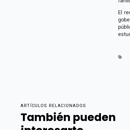
famil
El re
gobe
públ
estud
ARTÍCULOS RELACIONADOS
También pueden