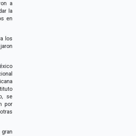
ron a
ar la
os en
a los
jaron
éxico
ional
icana
ituto
o, se
n por
otras
 gran