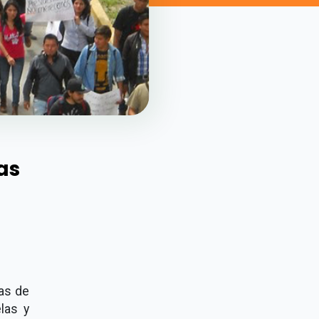
as
tas de
las y