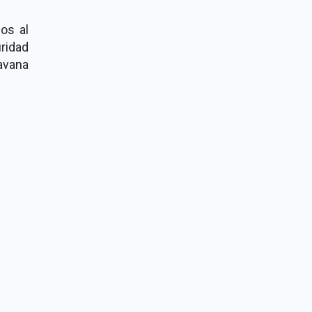
ios al
ridad
avana