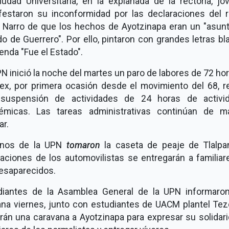
iudad Universitaria, en la explanada de la rectoría, jó
festaron su inconformidad por las declaraciones del r
 Narro de que los hechos de Ayotzinapa eran un "asunt
o de Guerrero". Por ello, pintaron con grandes letras b
yenda "Fue el Estado".
N inició la noche del martes un paro de labores de 72 hor
ex, por primera ocasión desde el movimiento del 68, re
suspensión de actividades de 24 horas de activi
émicas. Las tareas administrativas continúan de m
ar.
nos de la UPN
tomaron
la caseta de peaje de Tlalpan
taciones de los automovilistas se entregarán a familiar
desaparecidos.
diantes de la Asamblea General de la UPN informaro
na viernes, junto con estudiantes de UACM plantel Tez
arán una caravana a Ayotzinapa para expresar su solidar