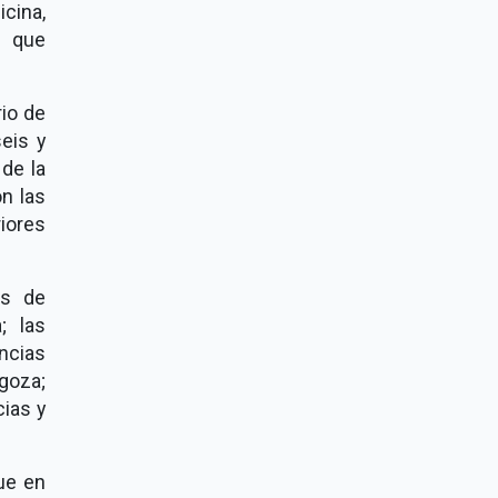
cina,
, que
rio de
seis y
de la
n las
iores
es de
; las
ncias
goza;
cias y
ue en