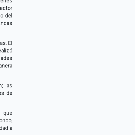
venes
ector
o del
lancas
as. El
alizó
dades
anera
; las
es de
n que
onco,
idad a