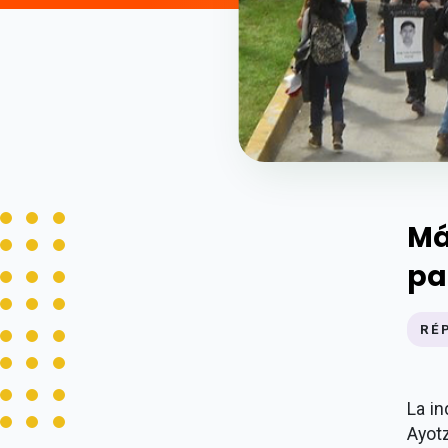
Má
pa
RÉ
La in
Ayot