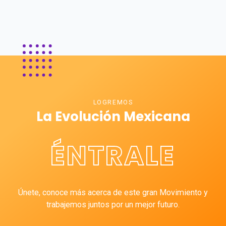
LOGREMOS
La Evolución Mexicana
ÉNTRALE
Únete, conoce más acerca de este gran Movimiento y
trabajemos juntos por un mejor futuro.