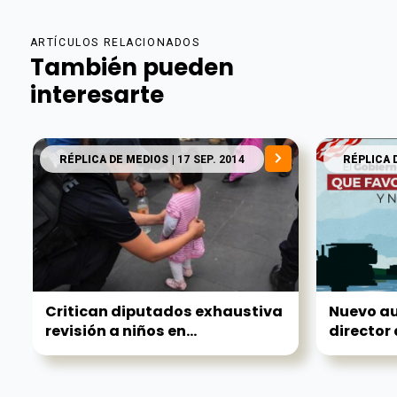
ARTÍCULOS RELACIONADOS
También pueden
interesarte
RÉPLICA DE MEDIOS
| 17 SEP. 2014
RÉPLICA 
Critican diputados exhaustiva
Nuevo au
revisión a niños en...
director 