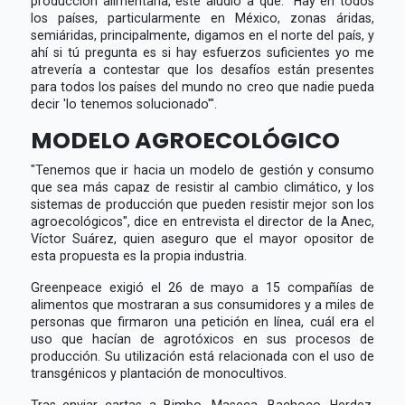
producción alimentaria, éste aludió a que: "Hay en todos
los países, particularmente en México, zonas áridas,
semiáridas, principalmente, digamos en el norte del país, y
ahí si tú pregunta es si hay esfuerzos suficientes yo me
atrevería a contestar que los desafíos están presentes
para todos los países del mundo no creo que nadie pueda
decir 'lo tenemos solucionado'".
MODELO AGROECOLÓGICO
"Tenemos que ir hacia un modelo de gestión y consumo
que sea más capaz de resistir al cambio climático, y los
sistemas de producción que pueden resistir mejor son los
agroecológicos", dice en entrevista el director de la Anec,
Víctor Suárez, quien aseguro que el mayor opositor de
esta propuesta es la propia industria.
Greenpeace exigió el 26 de mayo a 15 compañías de
alimentos que mostraran a sus consumidores y a miles de
personas que firmaron una petición en línea, cuál era el
uso que hacían de agrotóxicos en sus procesos de
producción. Su utilización está relacionada con el uso de
transgénicos y plantación de monocultivos.
Tras enviar cartas a Bimbo, Maseca, Bachoco, Herdez,