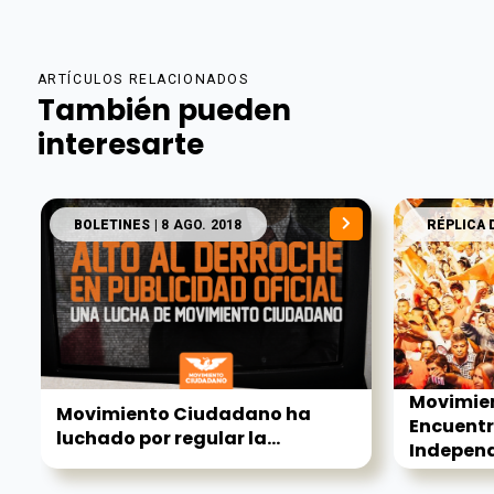
ARTÍCULOS RELACIONADOS
También pueden
interesarte
BOLETINES
| 8 AGO. 2018
RÉPLICA 
Movimie
Movimiento Ciudadano ha
Encuentr
luchado por regular la...
Independ