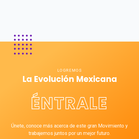
LOGREMOS
La Evolución Mexicana
ÉNTRALE
Únete, conoce más acerca de este gran Movimiento y
trabajemos juntos por un mejor futuro.