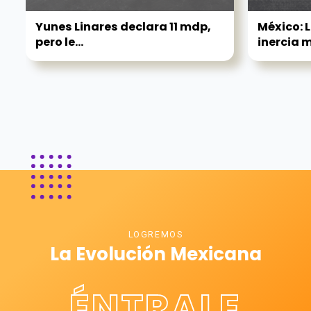
Yunes Linares declara 11 mdp,
México: 
pero le...
inercia m
LOGREMOS
La Evolución Mexicana
ÉNTRALE