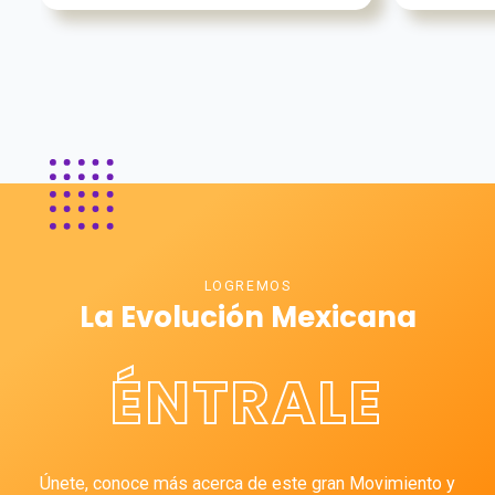
LOGREMOS
La Evolución Mexicana
ÉNTRALE
Únete, conoce más acerca de este gran Movimiento y