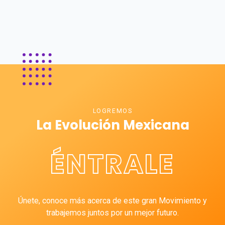
LOGREMOS
La Evolución Mexicana
ÉNTRALE
Únete, conoce más acerca de este gran Movimiento y
trabajemos juntos por un mejor futuro.