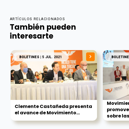
ARTÍCULOS RELACIONADOS
También pueden
interesarte
BOLETINES
| 5 JUL. 2021
BOLETINE
Movimie
Clemente Castañeda presenta
promove
el avance de Movimiento...
sobre las.