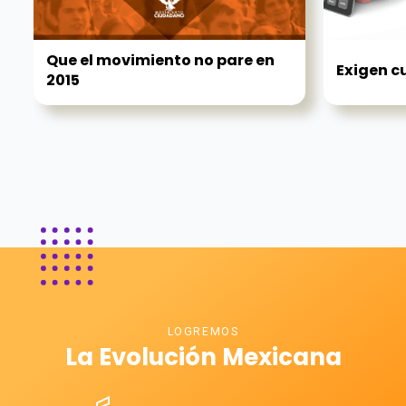
Que el movimiento no pare en
Exigen c
2015
LOGREMOS
La Evolución Mexicana