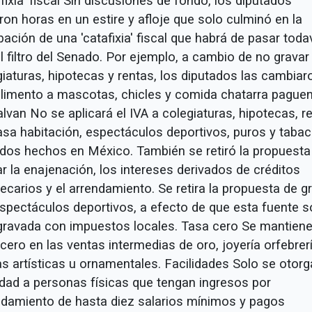
fixia' fiscal Sin discusiones de fondo, los diputados
on horas en un estire y afloje que solo culminó en la
ación de una 'catafixia' fiscal que habrá de pasar toda
l filtro del Senado. Por ejemplo, a cambio de no gravar
giaturas, hipotecas y rentas, los diputados las cambiar
alimento a mascotas, chicles y comida chatarra paguen
lvan No se aplicará el IVA a colegiaturas, hipotecas, r
asa habitación, espectáculos deportivos, puros y taba
ados hechos en México. También se retiró la propuesta
r la enajenación, los intereses derivados de créditos
ecarios y el arrendamiento. Se retira la propuesta de g
espectáculos deportivos, a efecto de que esta fuente s
gravada con impuestos locales. Tasa cero Se mantiene
cero en las ventas intermedias de oro, joyería orfebrerí
as artísticas u ornamentales. Facilidades Solo se otorg
lidad a personas físicas que tengan ingresos por
ndamiento de hasta diez salarios mínimos y pagos