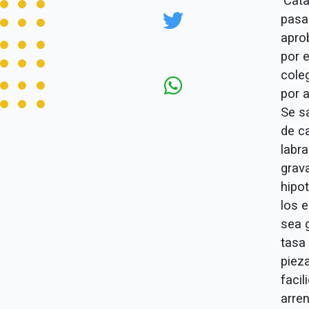
'Cata
pasar
aprob
por e
cole
por 
Se sa
de c
labr
grava
hipot
los 
sea 
tasa 
piez
faci
arre