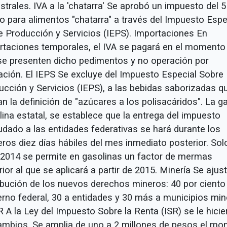
strales. IVA a la 'chatarra' Se aprobó un impuesto del 5
to para alimentos "chatarra" a través del Impuesto Espe
e Producción y Servicios (IEPS). Importaciones En
rtaciones temporales, el IVA se pagará en el momento
se presenten dicho pedimentos y no operación por
ación. El IEPS Se excluye del Impuesto Especial Sobre
ucción y Servicios (IEPS), a las bebidas saborizadas q
n la definición de "azúcares a los polisacáridos". La g
lina estatal, se establece que la entrega del impuesto
udado a las entidades federativas se hará durante los
eros diez días hábiles del mes inmediato posterior. Sol
 2014 se permite en gasolinas un factor de mermas
ior al que se aplicará a partir de 2015. Minería Se ajust
ribución de los nuevos derechos mineros: 40 por ciento 
erno federal, 30 a entidades y 30 más a municipios min
R A la Ley del Impuesto Sobre la Renta (ISR) se le hicie
ambios. Se amplia de uno a 2 millones de pesos el mo