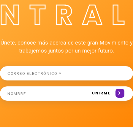
ÉNTRAL
Únete, conoce más acerca de este gran Movimiento y
trabajemos juntos por un mejor futuro.
UNIRME