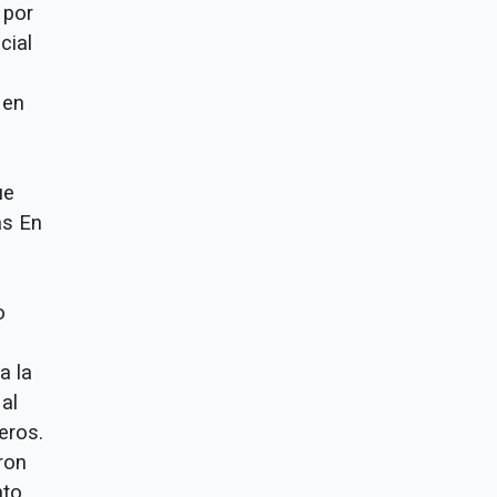
 por
cial
 en
ue
as En
o
a la
al
eros.
ron
nto