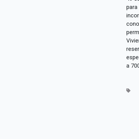
para
inco
cono
perm
Vivi
reser
espe
a 700