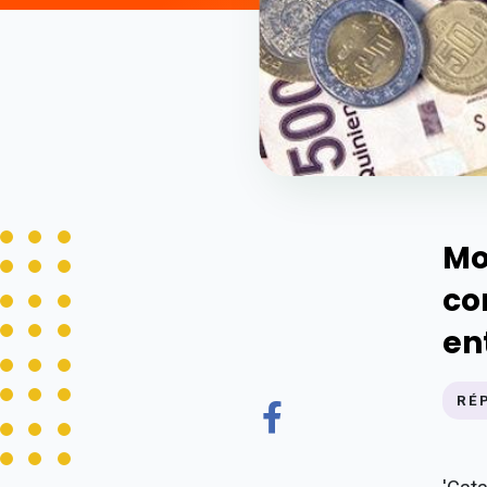
Mo
co
en
RÉ