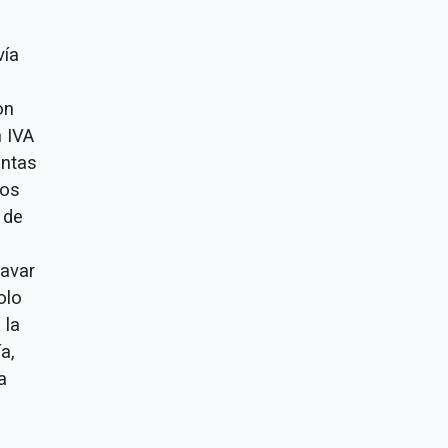
vía
on
 IVA
entas
cos
 de
ravar
olo
 la
a,
a