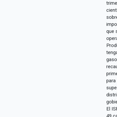
trime
cien
sobr
impo
que 
oper
Prod
tenga
gaso
reca
prim
para
super
dist
gobi
El IS
49 c