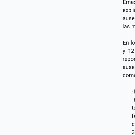
Erne
expl
ause
las 
En l
y 12
repo
ause
como
-
-
t
f
c
3