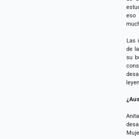
estu
eso 
much
Las 
de l
su b
cons
desa
leye
¿Aus
Anit
desa
Muje