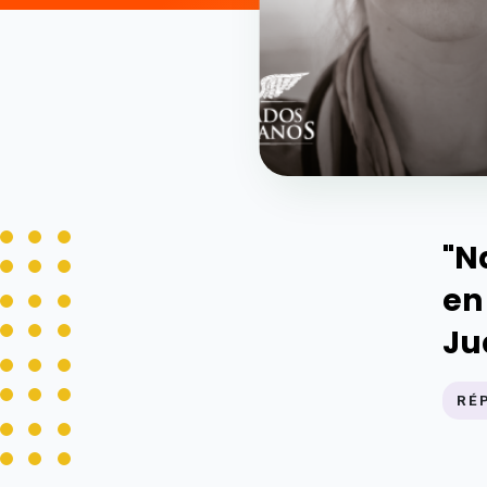
"N
en
Ju
RÉ