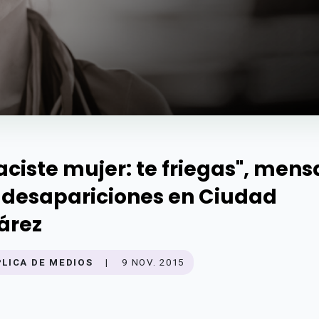
aciste mujer: te friegas", mens
 desapariciones en Ciudad
árez
PLICA DE MEDIOS
|
9 NOV. 2015