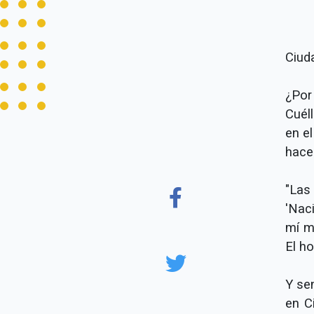
Ciud
¿Por
Cuél
en e
hace
"Las
'Naci
mí m
El ho
Y sen
en C