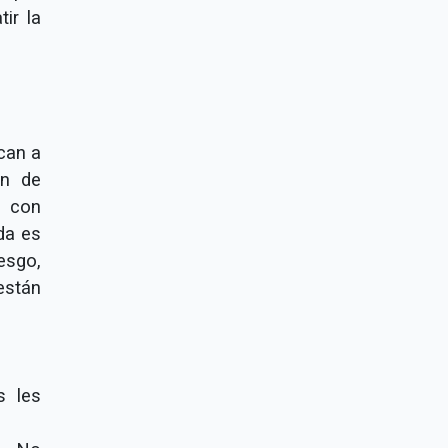
ir la
can a
ón de
s con
da es
esgo,
están
s les