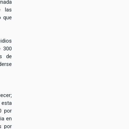
rnada
e las
o que
idios
e 300
os de
derse
ecer;
 esta
0 por
ia en
s por