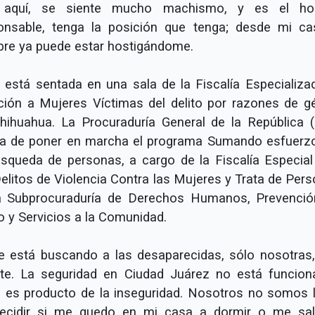
e aquí, se siente mucho machismo, y es el ho
onsable, tenga la posición que tenga; desde mi ca
re ya puede estar hostigándome.
a está sentada en una sala de la Fiscalía Especializa
ción a Mujeres Víctimas del delito por razones de g
hihuahua. La Procuraduría General de la República 
a de poner en marcha el programa Sumando esfuerz
úsqueda de personas, a cargo de la Fiscalía Especial
Delitos de Violencia Contra las Mujeres y Trata de Pers
a Subprocuraduría de Derechos Humanos, Prevenció
o y Servicios a la Comunidad.
e está buscando a las de­saparecidas, sólo nosotras,
nte. La seguridad en Ciudad Juárez no está funcion
 es producto de la inseguridad. Nosotros no somos l
ecidir si me quedo en mi casa a dormir o me sa