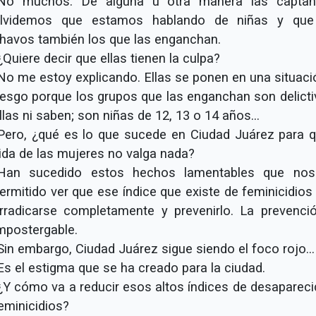
No muchos. De alguna u otra manera las capta
lvidemos que estamos hablando de niñas y qu
havos también los que las enganchan.
¿Quiere decir que ellas tienen la culpa?
No me estoy explicando. Ellas se ponen en una situaci
iesgo porque los grupos que las enganchan son delicti
llas ni saben; son niñas de 12, 13 o 14 años...
Pero, ¿qué es lo que sucede en Ciudad Juárez para q
ida de las mujeres no valga nada?
Han sucedido estos hechos lamentables que no
ermitido ver que ese índice que existe de feminicidios
rradicarse completamente y prevenirlo. La prevenci
mpostergable.
Sin embargo, Ciudad Juárez sigue siendo el foco rojo...
Es el estigma que se ha creado para la ciudad.
¿Y cómo va a reducir esos altos índices de desapareci
eminicidios?