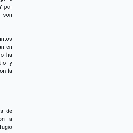
Y por
, son
untos
an en
no ha
dio y
on la
es de
ión a
fugio