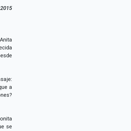
 2015
Anita
ecida
desde
saje:
 que a
ones?
bonita
ue se