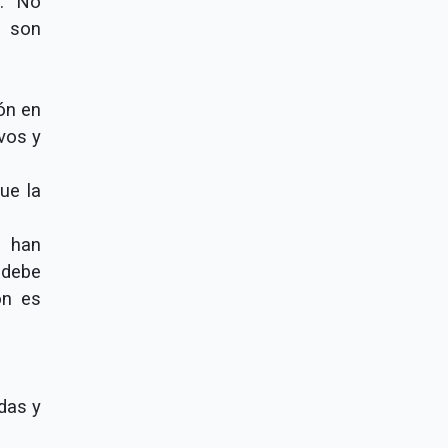
n. No
e son
ón en
vos y
ue la
s han
 debe
ón es
das y