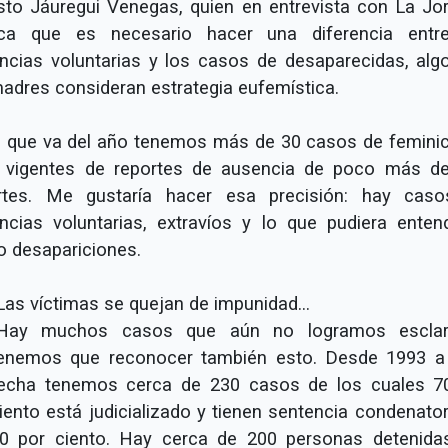
sto Jáuregui Venegas, quien en entrevista con La Jo
ica que es necesario hacer una diferencia entr
ncias voluntarias y los casos de desaparecidas, alg
madres consideran estrategia eufemística.
o que va del año tenemos más de 30 casos de feminic
 vigentes de reportes de ausencia de poco más d
rtes. Me gustaría hacer esa precisión: hay cas
ncias voluntarias, extravíos y lo que pudiera enten
 desapariciones.
Las víctimas se quejan de impunidad...
Hay muchos casos que aún no logramos esclar
enemos que reconocer también esto. Desde 1993 a
echa tenemos cerca de 230 casos de los cuales 7
iento está judicializado y tienen sentencia condenator
0 por ciento. Hay cerca de 200 personas detenida