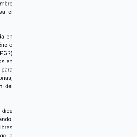
mbre
sa el
da en
énero
(PGR)
os en
 para
onas,
n del
 dice
ando.
ibres
lgo a