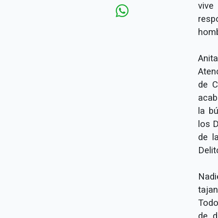
viv
resp
homb
Anit
Aten
de C
acab
la b
los 
de l
Delit
Nadi
taja
Todo
de d