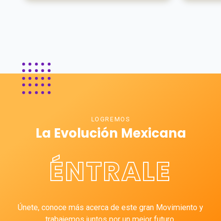
LOGREMOS
La Evolución Mexicana
ÉNTRALE
Únete, conoce más acerca de este gran Movimiento y
trabajemos juntos por un mejor futuro.