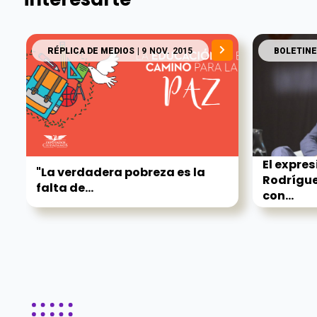
RÉPLICA DE MEDIOS
| 9 NOV. 2015
BOLETINE
El expre
"La verdadera pobreza es la
Rodrígue
falta de...
con...