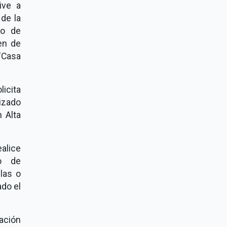
sive a
de la
to de
ren de
"Casa
licita
izado
n Alta
ealice
to de
 las o
ado el
ación