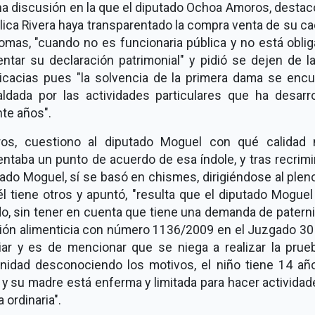
na discusión en la que el diputado Ochoa Amoros, destac
ica Rivera haya transparentado la compra venta de su c
omas, "cuando no es funcionaria pública y no está obli
ntar su declaración patrimonial" y pidió se dejen de l
icacias pues "la solvencia de la primera dama se encu
aldada por las actividades particulares que ha desarro
te años".
os, cuestiono al diputado Moguel con qué calidad 
ntaba un punto de acuerdo de esa índole, y tras recrimi
ado Moguel, sí se basó en chismes, dirigiéndose al pleno
l tiene otros y apuntó, "resulta que el diputado Mogue
o, sin tener en cuenta que tiene una demanda de patern
ión alimenticia con número 1136/2009 en el Juzgado 30 
liar y es de mencionar que se niega a realizar la prue
rnidad desconociendo los motivos, el niño tiene 14 añ
y su madre está enferma y limitada para hacer activida
 ordinaria".