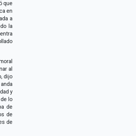
ó que
aca en
gada a
ado la
entra
llado
moral
nar al
, dijo
l anda
idad y
de lo
ba de
os de
des de