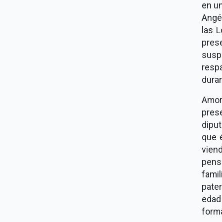
en u
Angél
las L
prese
susp
resp
duran
Amor
prese
diput
que é
viend
pens
fami
pate
edad 
forma