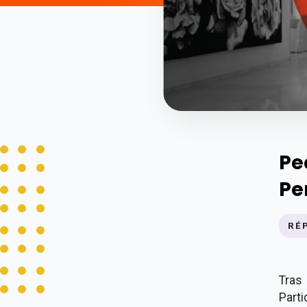
Pe
Pe
RÉ
Tras
Part