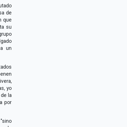
utado
sa de
ón que
ta su
grupo
lgado
 a un
utados
tienen
ivera,
s, yo
 de la
ia por
 "sino