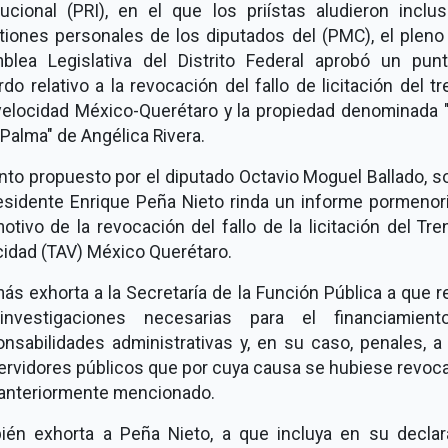
tucional (PRI), en el que los priístas aludieron inclu
tiones personales de los diputados del (PMC), el pleno 
blea Legislativa del Distrito Federal aprobó un pun
do relativo a la revocación del fallo de licitación del t
 velocidad México-Querétaro y la propiedad denominada 
 Palma" de Angélica Rivera.
nto propuesto por el diputado Octavio Moguel Ballado, so
residente Enrique Peña Nieto rinda un informe pormenor
otivo de la revocación del fallo de la licitación del Tre
cidad (TAV) México Querétaro.
s exhorta a la Secretaría de la Función Pública a que r
investigaciones necesarias para el financiamien
nsabilidades administrativas y, en su caso, penales, a
ervidores públicos que por cuya causa se hubiese revoc
o anteriormente mencionado.
ién exhorta a Peña Nieto, a que incluya en su declar