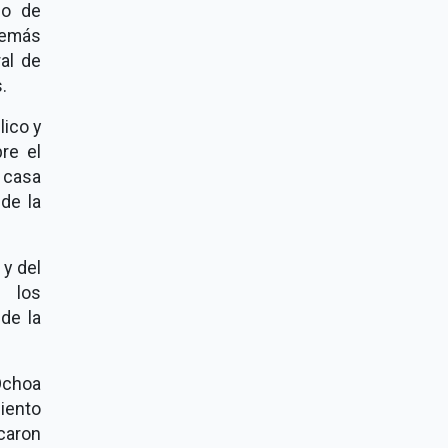
a o de
demás
al de
.
lico y
re el
 casa
de la
 y del
e los
de la
Ochoa
iento
caron