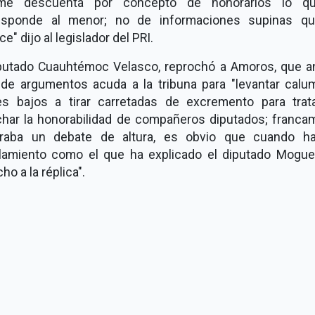
e descuenta por concepto de honorarios lo q
esponde al menor; no de informaciones supinas q
e" dijo al legislador del PRI.
iputado Cuauhtémoc Velasco, reprochó a Amoros, que an
a de argumentos acuda a la tribuna para "levantar calum
es bajos a tirar carretadas de excremento para trat
har la honorabilidad de compañeros diputados; franca
raba un debate de altura, es obvio que cuando h
lamiento como el que ha explicado el diputado Moguel
ho a la réplica".