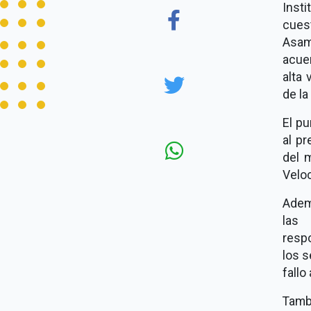
Insti
cues
Asam
acuer
alta
de la
El pu
al p
del m
Velo
Ademá
las 
respo
los s
fall
Tamb