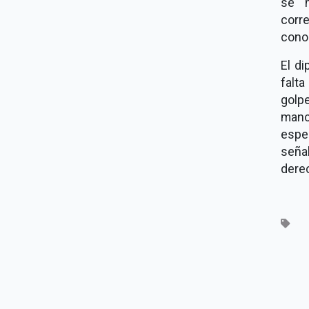
se m
corr
conoc
El d
falt
golp
manc
espe
seña
derec