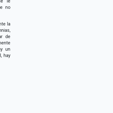
ue le
ue no
te la
nias,
ar de
mente
ay un
, hay