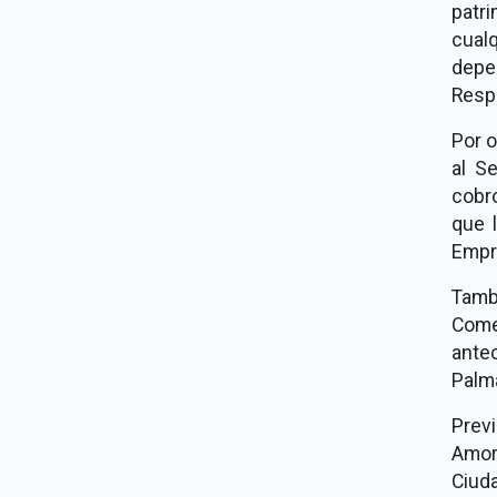
patri
cual
depe
Respo
Por o
al S
cobr
que 
Empr
Tambi
Come
ante
Palma
Prev
Amor
Ciud