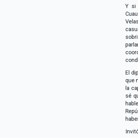
Y si
Cuau
Velas
casu
sobr
parl
coor
condu
El di
que m
la ca
sé q
hable
Repúb
haber
Invit