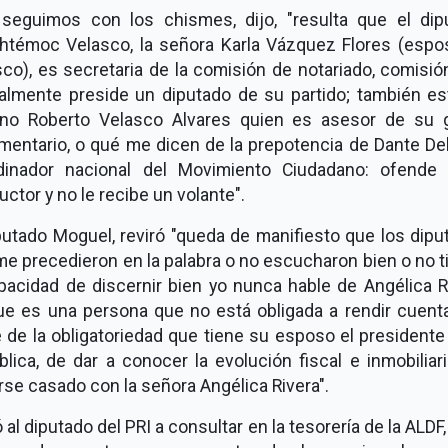
 seguimos con los chismes, dijo, "resulta que el dip
htémoc Velasco, la señora Karla Vázquez Flores (espo
co), es secretaria de la comisión de notariado, comisi
almente preside un diputado de su partido; también es
ino Roberto Velasco Alvares quien es asesor de su 
amentario, o qué me dicen de la prepotencia de Dante De
dinador nacional del Movimiento Ciudadano: ofende
ctor y no le recibe un volante".
putado Moguel, reviró "queda de manifiesto que los dip
e precedieron en la palabra o no escucharon bien o no 
pacidad de discernir bien yo nunca hable de Angélica R
ue es una persona que no está obligada a rendir cuenta
 de la obligatoriedad que tiene su esposo el presidente
lica, de dar a conocer la evolución fiscal e inmobiliar
se casado con la señora Angélica Rivera".
ó al diputado del PRI a consultar en la tesorería de la ALDF,