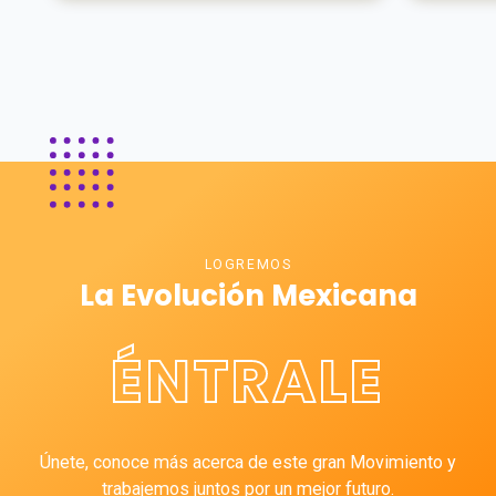
LOGREMOS
La Evolución Mexicana
ÉNTRALE
Únete, conoce más acerca de este gran Movimiento y
trabajemos juntos por un mejor futuro.