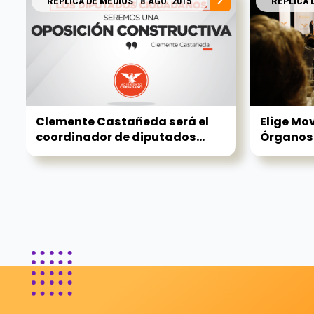
RÉPLICA DE MEDIOS
| 8 AGO. 2015
RÉPLICA 
Clemente Castañeda será el
Elige Mo
coordinador de diputados...
Órganos d