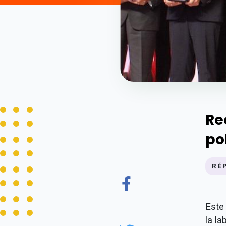
Re
po
RÉ
Este
la l