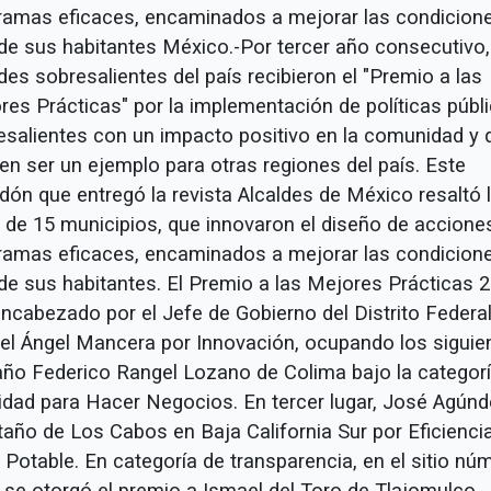
ramas eficaces, encaminados a mejorar las condicion
 de sus habitantes México.-Por tercer año consecutivo,
des sobresalientes del país recibieron el "Premio a las
res Prácticas" por la implementación de políticas públ
esalientes con un impacto positivo en la comunidad y 
en ser un ejemplo para otras regiones del país. Este
dón que entregó la revista Alcaldes de México resaltó 
r de 15 municipios, que innovaron el diseño de accione
ramas eficaces, encaminados a mejorar las condicion
 de sus habitantes. El Premio a las Mejores Prácticas 
encabezado por el Jefe de Gobierno del Distrito Federal
el Ángel Mancera por Innovación, ocupando los siguie
año Federico Rangel Lozano de Colima bajo la categor
lidad para Hacer Negocios. En tercer lugar, José Agún
año de Los Cabos en Baja California Sur por Eficienci
 Potable. En categoría de transparencia, en el sitio nú
e se otorgó el premio a Ismael del Toro de Tlajomulco,