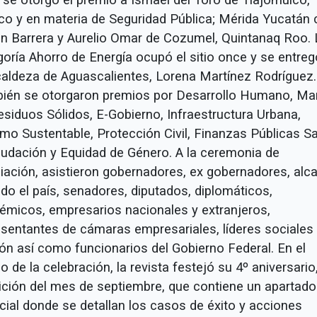
sco y en materia de Seguridad Pública; Mérida Yucatán
n Barrera y Aurelio Omar de Cozumel, Quintanaq Roo. 
goría Ahorro de Energía ocupó el sitio once y se entreg
lcaldeza de Aguascalientes, Lorena Martínez Rodríguez.
ién se otorgaron premios por Desarrollo Humano, Ma
esiduos Sólidos, E-Gobierno, Infraestructura Urbana,
smo Sustentable, Protección Civil, Finanzas Públicas S
udación y Equidad de Género. A la ceremonia de
iación, asistieron gobernadores, ex gobernadores, alc
do el país, senadores, diputados, diplomáticos,
émicos, empresarios nacionales y extranjeros,
esentantes de cámaras empresariales, líderes sociales
ión así como funcionarios del Gobierno Federal. En el
 de la celebración, la revista festejó su 4º aniversario
dición del mes de septiembre, que contiene un apartado
cial donde se detallan los casos de éxito y acciones