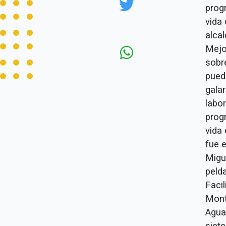
prog
vida
alcal
Mejo
sobr
pued
galar
labo
prog
vida
fue 
Migu
peld
Faci
Mont
Agua
siet