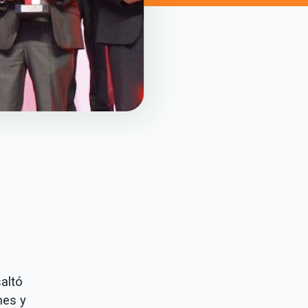
altó
nes y