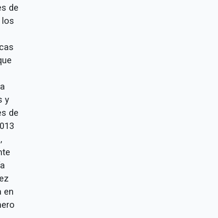
es de
 los
icas
que
la
s y
es de
2013
,
nte
ía
dez
a en
mero