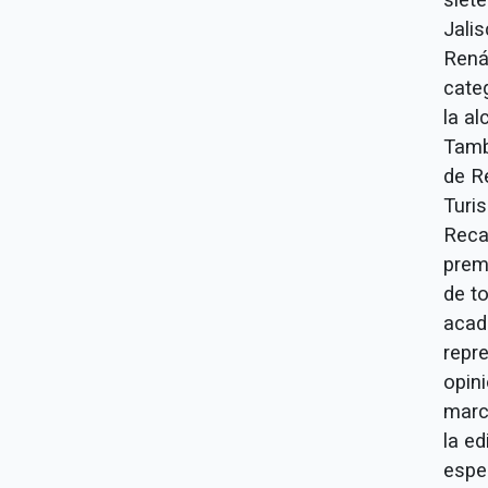
Jali
Rená
cate
la a
Tamb
de R
Turi
Reca
prem
de to
acad
repr
opin
marco
la e
espe