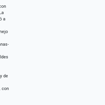
 con
La
ó a
nejo
anas-
aldes
 y de
, con