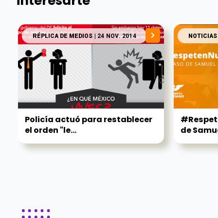
interesarte
RÉPLICA DE MEDIOS
| 24 NOV. 2014
NOTICIAS
Policía actuó para restablecer
#Respete
el orden "le...
de Samue