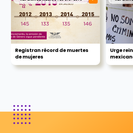
Registran récord de muertes
Urge rei
de mujeres
mexicano