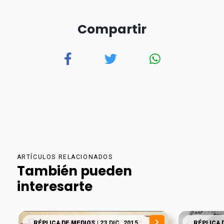
Compartir
ARTÍCULOS RELACIONADOS
También pueden
interesarte
RÉPLICA DE MEDIOS
| 23 DIC. 2015
RÉPLICA 