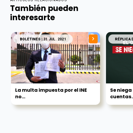
ARTÍCULOS RELACIONADOS
También pueden
interesarte
BOLETINES
| 31 JUL. 2021
RÉPLICA 
La multa impuesta por el INE
Se niega
no...
cuentas.