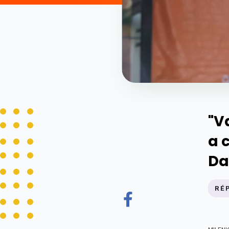
"V
a 
Da
RÉ