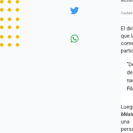
MILENI
Ciudad
El di
que l
come
parti
"D
de
na
Fó
Luego
Méxi
una 
pers