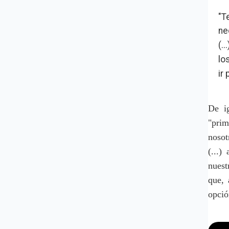
"T
ne
(..
lo
ir
De i
"prim
nosot
(...)
nuest
que, 
opci