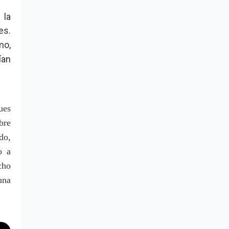
 la
es.
mo,
ían
ues
bre
do,
o a
cho
una