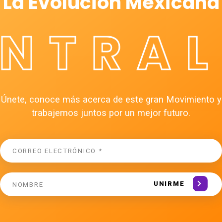
La Evolución Mexicana
ÉNTRAL
Únete, conoce más acerca de este gran Movimiento y
trabajemos juntos por un mejor futuro.
UNIRME