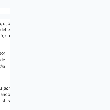
, dijo
, debe
ó, su
por
 de
dio
a por
eando
estas