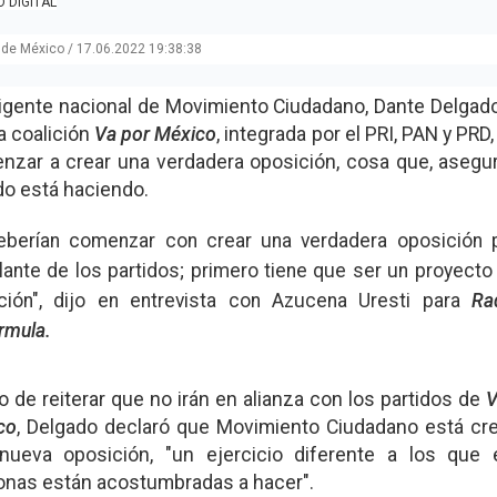
O DIGITAL
 de México
/
17.06.2022 19:38:38
rigente nacional de Movimiento Ciudadano, Dante Delgado
a coalición
Va por México
, integrada por el PRI, PAN y PRD
nzar a crear una verdadera oposición, cosa que, asegur
do está haciendo.
eberían comenzar con crear una verdadera oposición 
lante de los partidos; primero tiene que ser un proyecto
ción", dijo en entrevista con
Azucena Uresti
para
Ra
rmula.
 de reiterar que no irán en alianza con los partidos de
V
co
, Delgado declaró que
Movimiento Ciudadano está cr
nueva oposición
, "un ejercicio diferente a los que 
onas están acostumbradas a hacer".