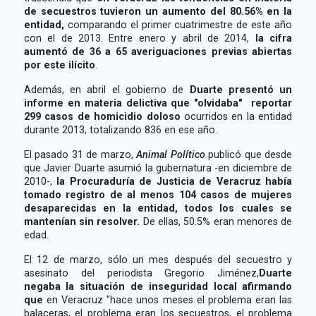
de secuestros tuvieron un aumento del 80.56% en la
entidad,
comparando el primer cuatrimestre de este año
con el de 2013. Entre enero y abril de 2014,
la cifra
aumentó de 36 a 65 averiguaciones previas abiertas
por este ilícito
.
Además, en abril el gobierno de
Duarte presentó un
informe en materia delictiva que "olvidaba" reportar
299 casos de homicidio doloso
ocurridos en la entidad
durante 2013, totalizando 836 en ese año.
El pasado 31 de marzo,
Animal Político
publicó que desde
que Javier Duarte asumió la gubernatura -en diciembre de
2010-,
la Procuraduría de Justicia de Veracruz había
tomado registro de al menos 104 casos de mujeres
desaparecidas en la entidad, todos los cuales se
mantenían sin resolver.
De ellas, 50.5% eran menores de
edad.
El 12 de marzo, sólo un mes después del secuestro y
asesinato del periodista Gregorio Jiménez,
Duarte
negaba la situación de inseguridad local afirmando
que
en Veracruz "hace unos meses el problema eran las
balaceras, el problema eran los secuestros, el problema