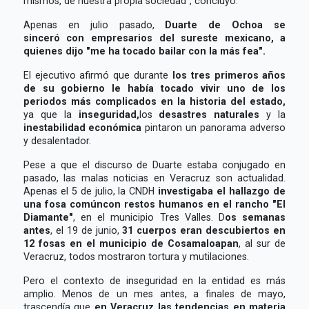
mismos, de nuestra propia sociedad", concluyó.
Apenas en julio pasado,
Duarte de Ochoa se
sinceró con empresarios del sureste mexicano, a
quienes dijo "me ha tocado bailar con la más fea"
.
El ejecutivo afirmó que durante
los tres primeros años
de su gobierno le había tocado vivir uno de los
periodos más complicados en la historia del estado,
ya que la
inseguridad,
los
desastres naturales
y la
inestabilidad económica
pintaron un panorama adverso
y desalentador.
Pese a que el discurso de Duarte estaba conjugado en
pasado, las malas noticias en Veracruz son actualidad.
Apenas el 5 de julio, la CNDH
investigaba el hallazgo de
una fosa comúncon restos humanos en el rancho "El
Diamante"
, en el municipio Tres Valles. D
os semanas
antes
, el 19 de junio,
31 cuerpos eran descubiertos en
12 fosas en el municipio de Cosamaloapan
, al sur de
Veracruz, todos mostraron tortura y mutilaciones.
Pero el contexto de inseguridad en la entidad es más
amplio. Menos de un mes antes, a finales de mayo,
trascendía que
en Veracruz las tendencias en materia