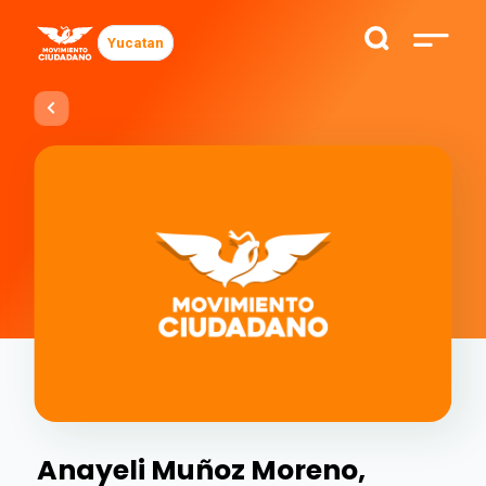
Yucatan
Anayeli Muñoz Moreno,