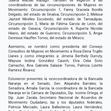
Julieta Macías Rábago. También se eligieron a las
coordinadoras de las circunscripciones de Mujeres en
Movimiento: Circunscripción 1, Fanny Graciela Bonilla
Delgado, del estado de Sinaloa; Circunscripción 2, Melissa
Jaytzel Mirelles Escobedo, del estado de Tamaulipas;
Circunscripción 3, María de Fátima García de León, del
estado de Oaxaca; Circunscripción 4, Ruperta Nicolás
Hilario, del estado de Guerrero; Circunscripción 5, Angie
Dennisse Hauffen Torres, del estado de México.
Asimismo, se nombró como presidenta del Consejo
Consultivo de Mujeres en Movimiento a Rosa Elena Trujillo
Llanes y como integrantes a: Jimena Berthely Durruty,
Mayusa Isolina González Cauich, Elva Celia Soto
Camacho, Ana Gabriela Salazar Torres, Patricia Lizette
Ramírez Álvarez.
Estuvieron presentes la vicecoordinadora de la Bancada
Naranja en el Senado, Sen. Alejandra Barrales; la
Senadora, Amalia García; la coordinadora de la Bancada
Naranja en la Cámara de Diputados, Dip. Ivonne Ortega; el
Dip. Juan Zavala, Secretario Nacional de Acuerdos de
Movimiento Ciudadano; las y los diputados federales,
Patricia Mercado, Laura Ballesteros; Laura Hernández;