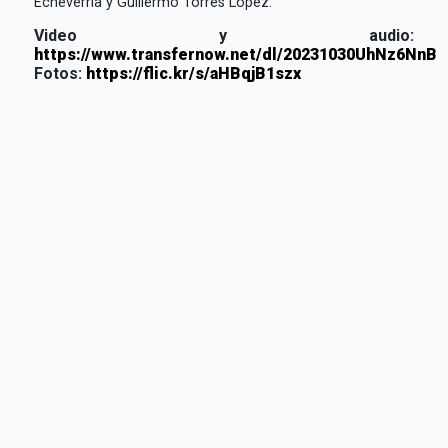
Echeverría y Guillermo Torres López.
Video y audio:
https://www.transfernow.net/dl/20231030UhNz6NnB
Fotos:
https://flic.kr/s/aHBqjB1szx