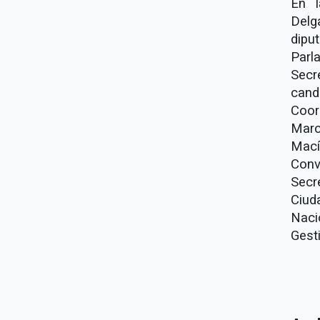
En l
Delg
dipu
Parl
Secr
cand
Coor
Marc
Mací
Conv
Secr
Ciud
Naci
Gesti