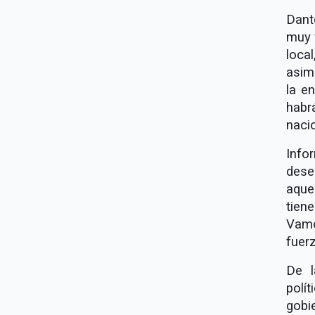
Dant
muy 
loca
asim
la e
habr
naci
Inf
dese
aque
tien
Vamo
fuerz
De l
polí
gobi