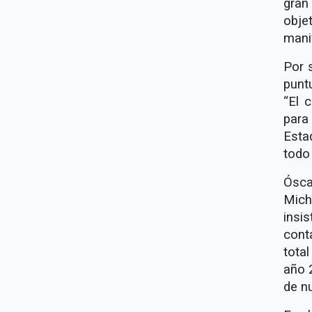
gran
obje
mani
Por 
punt
“El 
para
Esta
todo 
Ósca
Mich
insi
cont
tota
año 
de nu