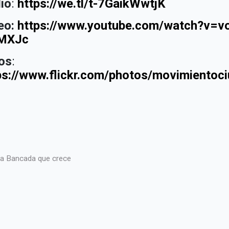
io
:
https://we.tl/t-7GaikWwtjK
eo:
https://www.youtube.com/watch?v=vo
sMXJc
os
:
ps://www.flickr.com/photos/movimient
a Bancada que crece