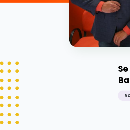
Se
Ba
B