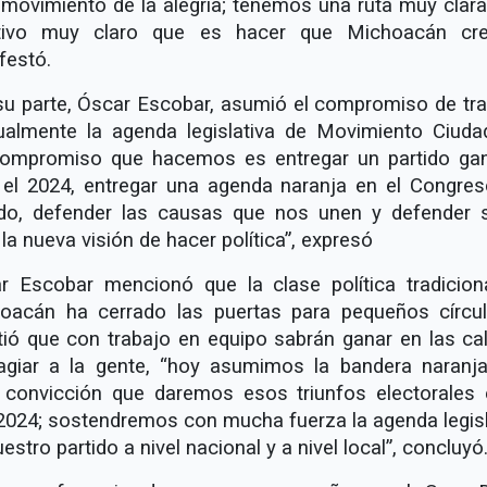
 movimiento de la alegría; tenemos una ruta muy clara
tivo muy claro que es hacer que Michoacán cre
festó.
su parte, Óscar Escobar, asumió el compromiso de tra
ualmente la agenda legislativa de Movimiento Ciuda
compromiso que hacemos es entregar un partido ga
 el 2024, entregar una agenda naranja en el Congres
do, defender las causas que nos unen y defender 
la nueva visión de hacer política”, expresó
r Escobar mencionó que la clase política tradicion
oacán ha cerrado las puertas para pequeños círcu
stió que con trabajo en equipo sabrán ganar en las cal
agiar a la gente, “hoy asumimos la bandera naranj
l convicción que daremos esos triunfos electorales 
2024; sostendremos con mucha fuerza la agenda legisl
estro partido a nivel nacional y a nivel local”, concluyó