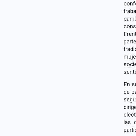
conf
trab
camb
cons
Fren
part
trad
muje
soci
sent
En s
de p
segu
diri
elec
las 
part