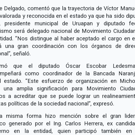
e Delgado, comentó que la trayectoria de Víctor Manue
valorada y reconocida en el estado ya que ha sido dip
l, presidente municipal de Uruapan y diputado fed
ismo será delegado nacional de Movimiento Ciudada
ntidad. “Nos distingue al haber aceptado el cargo en e
á una gran coordinación con los órganos de dire
onal”, señaló.
ormó que el diputado Óscar Escobar Ledesm
mpeñará como coordinador de la Bancada Naran
l estado. “Este esfuerzo de organización en Mich
e una amplia significación para Movimiento Ciuda
s a acreditar que se puede lograr un realineamien
as políticas de la sociedad nacional”, expresó.
a misma forma hizo mención sobre el gran lide
tico generado por el Ing. Carlos Herrera, ex candida
erno en la entidad, quien participó también en