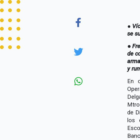
●
Víc
se s
● Fre
de c
arma
y ru
En c
Oper
Delg
Mtro
de D
los 
Esco
Banc