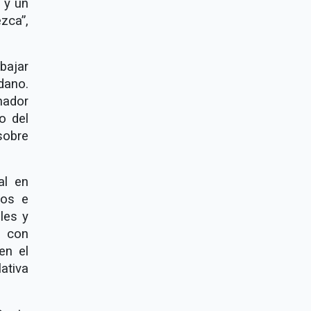
 y un
zca”,
bajar
dano.
nador
o del
sobre
al en
los e
les y
a con
en el
ativa
.