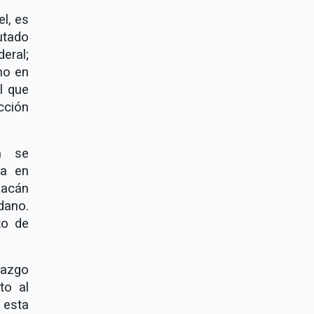
l, es
utado
eral;
no en
l que
cción
a se
ja en
oacán
dano.
to de
razgo
to al
 esta