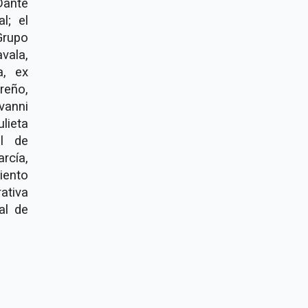
Dante
l; el
Grupo
vala,
a, ex
reño,
vanni
lieta
al de
rcía,
iento
ativa
al de