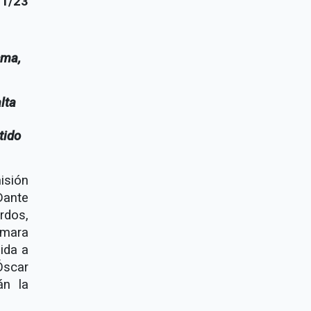
1/23
sma,
lta
tido
isión
Dante
rdos,
ámara
ida a
Óscar
án la