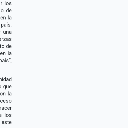
r los
io de
en la
país.
r una
erzas
to de
en la
aís”,
nidad
o que
on la
oceso
hacer
e los
 este