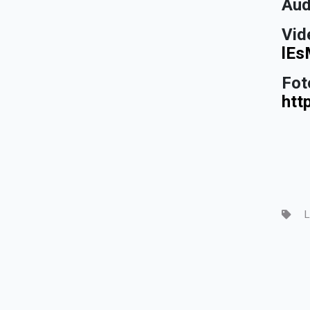
Aud
Vid
lE
Fot
htt
L