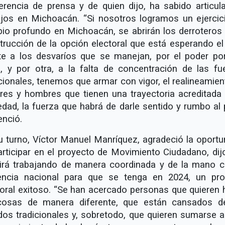
erencia de prensa y de quien dijo, ha sabido articula
ajos en Michoacán. “Si nosotros logramos un ejercic
io profundo en Michoacán, se abrirán los derroteros 
trucción de la opción electoral que está esperando el 
te a los desvaríos que se manejan, por el poder po
e, y por otra, a la falta de concentración de las fu
icionales, tenemos que armar con vigor, el realineamien
res y hombres que tienen una trayectoria acreditada 
edad, la fuerza que habrá de darle sentido y rumbo al p
enció.
u turno, Víctor Manuel Manríquez, agradeció la oportu
articipar en el proyecto de Movimiento Ciudadano, dij
irá trabajando de manera coordinada y de la mano c
gencia nacional para que se tenga en 2024, un pr
toral exitoso. “Se han acercado personas que quieren 
cosas de manera diferente, que están cansados d
idos tradicionales y, sobretodo, que quieren sumarse a