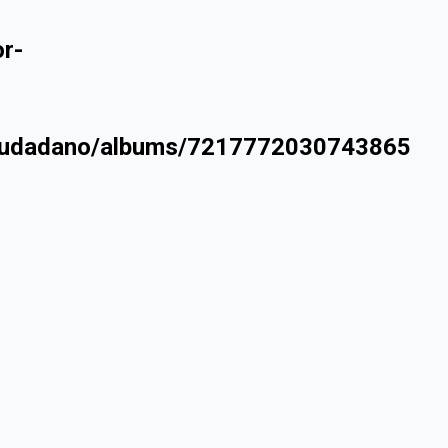
r-
ociudadano/albums/7217772030743865