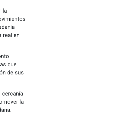
 la
Movimientos
adanía
 real en
ento
sas que
ión de sus
, cercanía
romover la
dana.