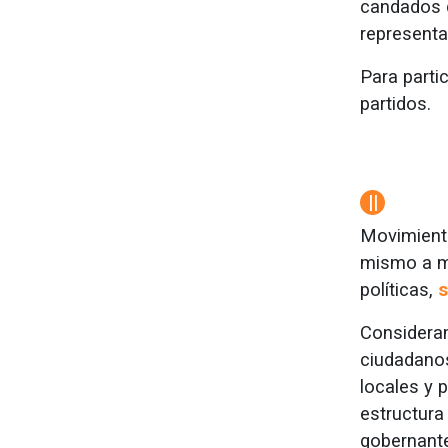
candados q
representa
Para partic
partidos.
||
Movimiento
mismo a mo
políticas,
s
Consideram
ciudadanos
locales y 
estructura 
gobernant