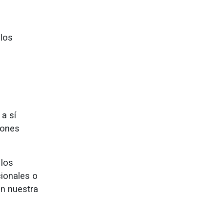
 los
 a sí
iones
 los
cionales o
ón nuestra