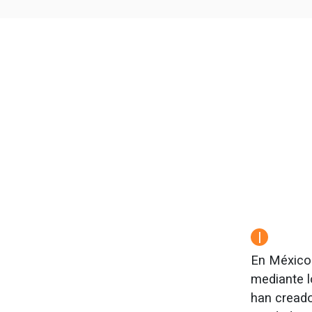
|
En México 
mediante lo
han creado