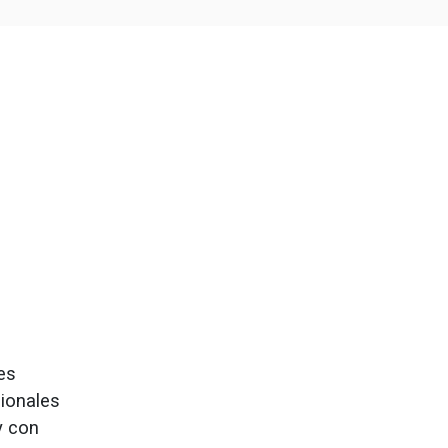
es
cionales
y con