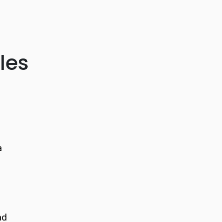
les
a
ad