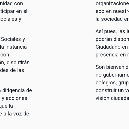
inidad con
organizaciones
icipar en el
eco en nuestr
ociales y
la sociedad en
Así pues, las 
 Sociales y
podrán dispon
la instancia
Ciudadano en t
 con
presencia en 
n, discutirán
Son bienvenid
des de las
no gubernamen
colegios, gru
 dirigencia de
construir un 
 y acciones
visión ciudad
que la
e a la voz de