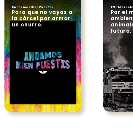
#AndamosBienPuestxs
#NoAlTrenM
Para que no vayas a
Por el 
la cárcel por armar
ambient
un churro.
animale
futuro.