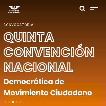
SUFRAGIO EFECT
NTA
QUE
VENCIÓN
VOT
IONAL
.
tica de
VER MÁS
nto Ciudadano