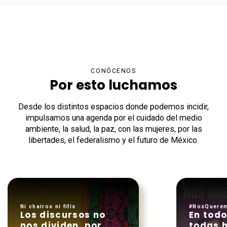
CONÓCENOS
Por esto luchamos
Desde los distintos espacios donde podemos incidir,
impulsamos una agenda por el cuidado del medio
ambiente, la salud, la paz, con las mujeres, por las
libertades, el federalismo y el futuro de México.
Ni chairos ni fifís
#NosQuere
Los discursos no
En todo
nos dividen, por
todas 