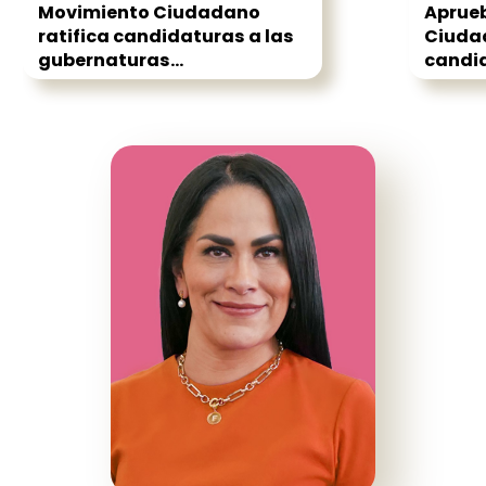
Movimiento Ciudadano
Aprue
ratifica candidaturas a las
Ciuda
gubernaturas...
candid