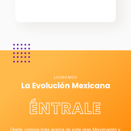
LOGREMOS
La Evolución Mexicana
ÉNTRALE
Únete, conoce más acerca de este gran Movimiento y