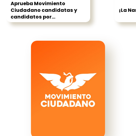
Aprueba Movimiento
Ciudadano candidatas y
¡La Na
candidatos por...