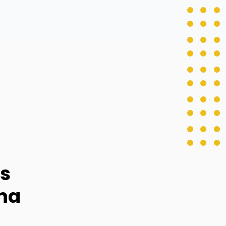
as
na