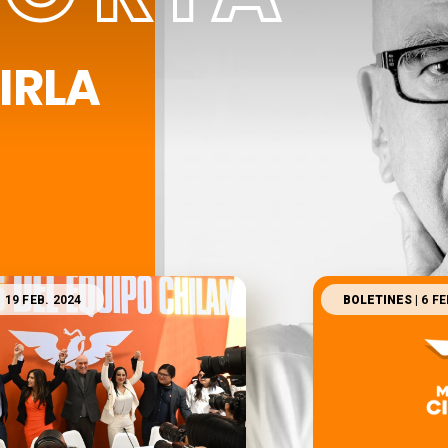
IRLA
| 19 FEB. 2024
BOLETINES
| 6 F