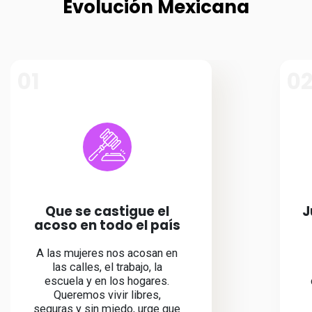
Evolución Mexicana
01
0
Que se castigue el
J
acoso en todo el país
A las mujeres nos acosan en
las calles, el trabajo, la
escuela y en los hogares.
Queremos vivir libres,
seguras y sin miedo, urge que