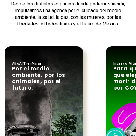
Desde los distintos espacios donde podemos incidir,
impulsamos una agenda por el cuidado del medio
ambiente, la salud, la paz, con las mujeres, por las
libertades, el federalismo y el futuro de México.
#NoAlTrenMaya
Ingreso Vita
Por el medio
Para q
ambiente, por los
que ele
animales, por el
morir 
futuro.
por CO