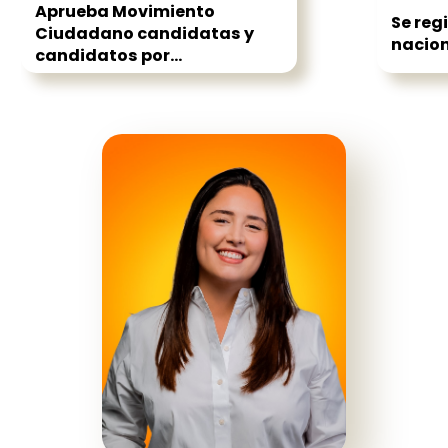
Aprueba Movimiento
Se reg
Ciudadano candidatas y
nacion
candidatos por...