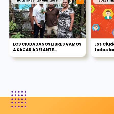
BOLETINES
| 25 ABR. 2019
BOLETINE
LOS CIUDADANOS LIBRES VAMOS
Los Ciud
A SACAR ADELANTE...
todas las