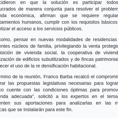
cidieron en que la solución es participar todo
lucrados de manera conjunta para resolver el proble
enda económica, afirman que se requiere regula
tamientos humanos, cumplir con los requisitos básicos
tizar el acceso a los servicios públicos.
como, pensar en nuevas modalidades de residencias
entes núcleos de familia, privilegiando la venta protegi
isición de vivienda social, la cooperativa de viviend
lización de edificios subutilizados y de fincas patrimonia
ecer el uso de la re densificación habitacional.
érmino de la reunión, Franco Barba recalcó el compromi
rar las propuestas legislativas necesarias para logra
sco cuente con las condiciones óptimas para promov
ienda adecuada”, solicitó a los expertos en el tem
enten sus aportaciones para analizarlas en las 
cas que se instalarán para este fin.