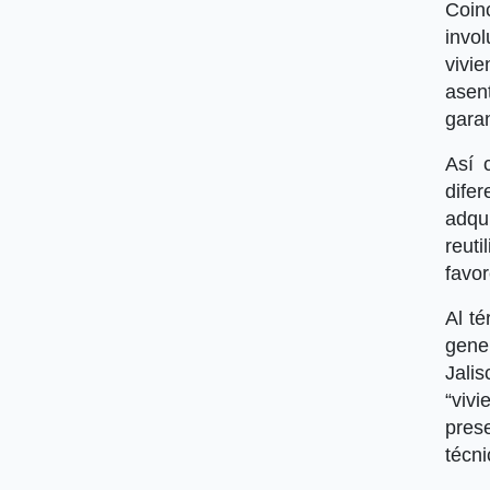
Coin
invo
vivi
asen
garan
Así 
difer
adqu
reuti
favor
Al t
gene
Jali
“viv
pres
técni