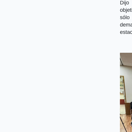
Dijo
obje
sólo
dema
estac