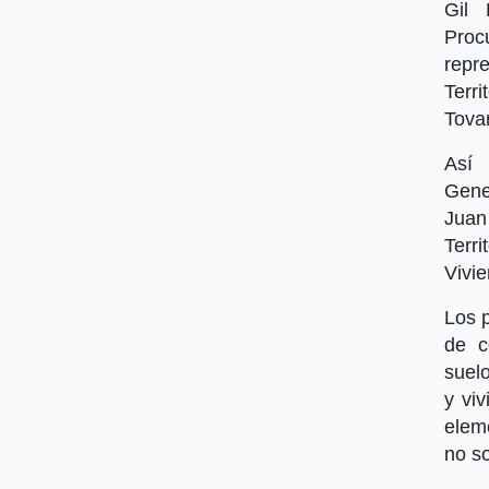
Gil
Proc
repr
Terr
Tova
Así 
Gene
Juan
Terr
Vivi
Los 
de c
suel
y vi
elem
no s