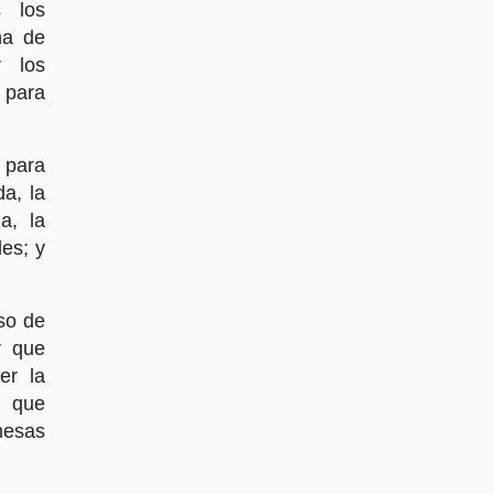
s los
ma de
r los
 para
 para
da, la
a, la
les; y
so de
r que
er la
a que
mesas