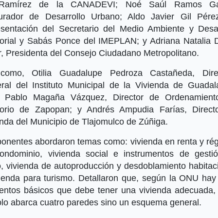
 Ramírez de la CANADEVI; Noé Saúl Ramos Gar
urador de Desarrollo Urbano; Aldo Javier Gil Pére
esentación del Secretario del Medio Ambiente y Desar
itorial y Sabás Ponce del IMEPLAN; y Adriana Natalia 
r, Presidenta del Consejo Ciudadano Metropolitano.
como, Otilia Guadalupe Pedroza Castañeda, Dire
ral del Instituto Municipal de la Vivienda de Guadala
 Pablo Magaña Vázquez, Director de Ordenamient
itorio de Zapopan; y Andrés Ampudia Farías, Direct
enda del Municipio de Tlajomulco de Zúñiga.
ponentes abordaron temas como: vivienda en renta y ré
ondominio, vivienda social e instrumentos de gesti
o, vivienda de autoproducción y desdoblamiento habitaci
vienda para turismo. Detallaron que, según la ONU hay 
entos básicos que debe tener una vivienda adecuada,
olo abarca cuatro paredes sino un esquema general.