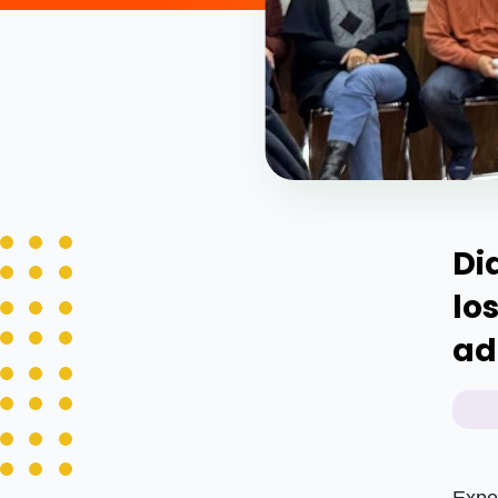
Di
lo
ad
Expe