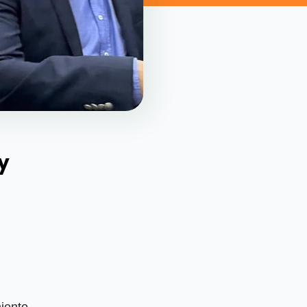
y
iento