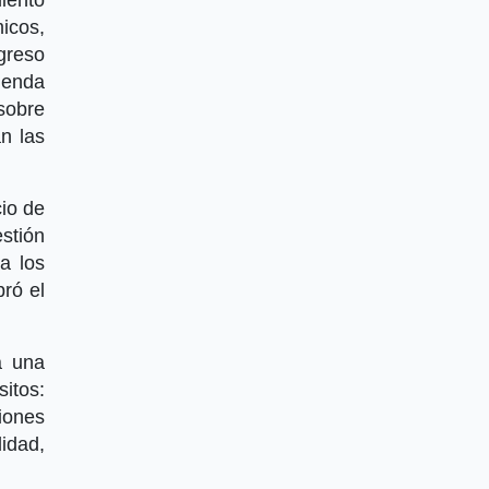
icos,
ngreso
ienda
sobre
n las
cio de
stión
a los
ró el
a una
itos:
ciones
idad,