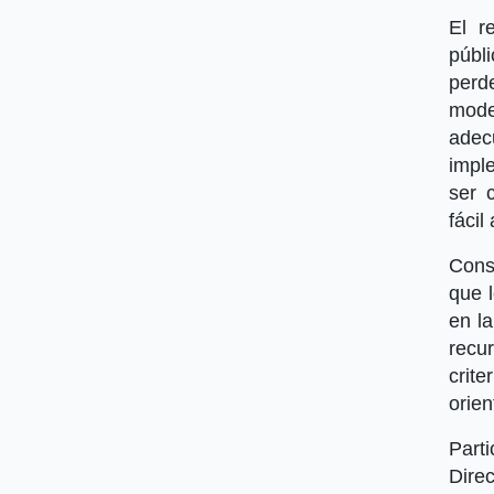
El r
públi
perd
mode
adec
impl
ser 
fácil
Cons
que 
en l
recu
crit
orien
Part
Direc