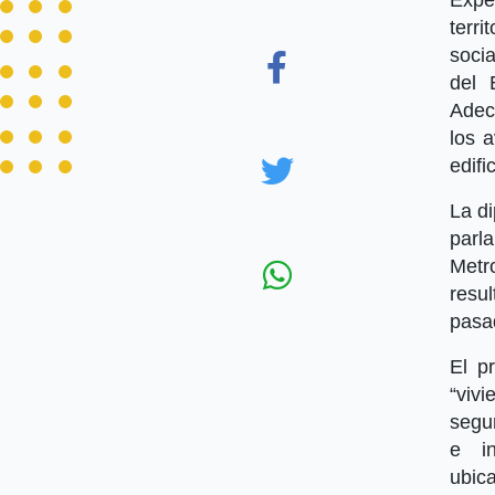
terr
socia
del 
Adec
los 
edifi
La di
parl
Metr
resu
pasa
El p
“viv
segur
e in
ubica