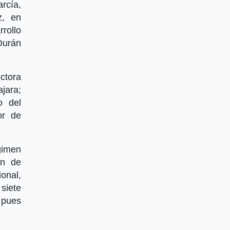
cía,
z, en
rollo
Durán
ctora
jara;
o del
or de
gimen
ón de
onal,
siete
 pues