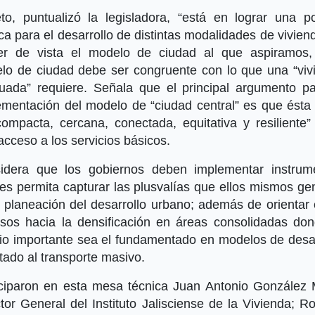
eto, puntualizó la legisladora, “está en lograr una pol
ca para el desarrollo de distintas modalidades de vivien
er de vista el modelo de ciudad al que aspiramos,
lo de ciudad debe ser congruente con lo que una “viv
uada” requiere. Señala que el principal argumento pa
ementación del modelo de “ciudad central” es que ésta
compacta, cercana, conectada, equitativa y resiliente”
 acceso a los servicios básicos.
idera que los gobiernos deben implementar instrum
les permita capturar las plusvalías que ellos mismos ge
a planeación del desarrollo urbano; además de orientar 
rsos hacia la densificación en áreas consolidadas don
erio importante sea el fundamentado en modelos de desar
tado al transporte masivo.
iciparon en esta mesa técnica Juan Antonio González 
tor General del Instituto Jalisciense de la Vivienda; R