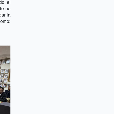
do el
te no
danía
como: