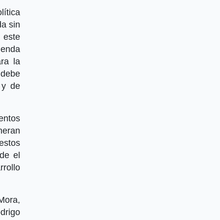
ítica
da sin
 este
ienda
ra la
 debe
 y de
entos
neran
estos
de el
rollo
Mora,
odrigo