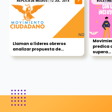
RÉPLICA DE MEDIOS
| 12 JUL. 2014
BOLETINE
Movimie
Llaman a líderes obreros
predica c
analizar propuesta de...
supera...