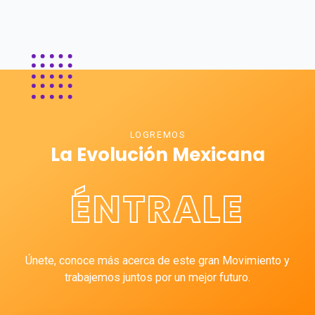
LOGREMOS
La Evolución Mexicana
ÉNTRALE
Únete, conoce más acerca de este gran Movimiento y
trabajemos juntos por un mejor futuro.