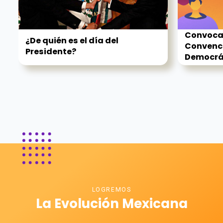
Convocat
¿De quién es el día del
Convenc
Presidente?
Democrá
LOGREMOS
La Evolución Mexicana