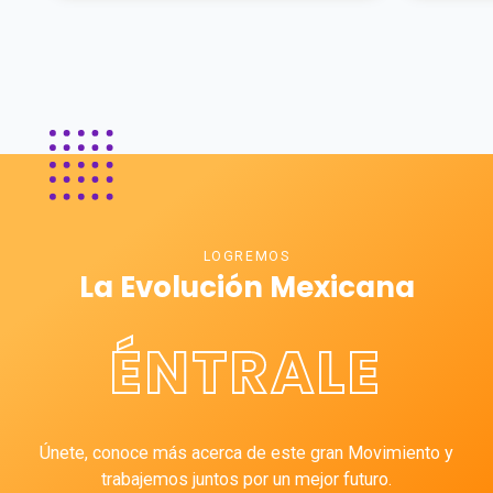
LOGREMOS
La Evolución Mexicana
ÉNTRALE
Únete, conoce más acerca de este gran Movimiento y
trabajemos juntos por un mejor futuro.