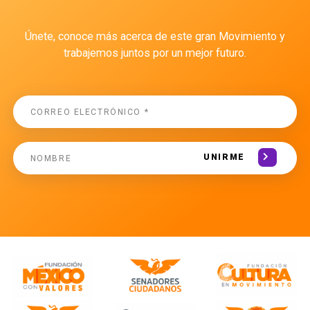
Únete, conoce más acerca de este gran Movimiento y
trabajemos juntos por un mejor futuro.
UNIRME