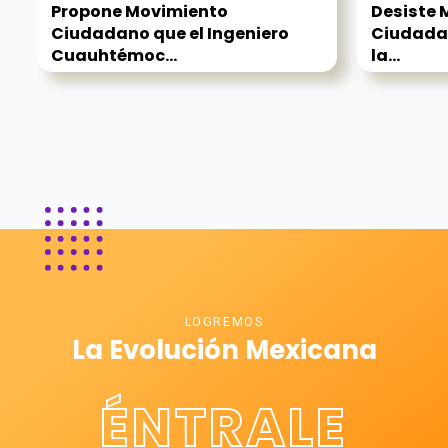
Propone Movimiento
Desiste 
Ciudadano que el Ingeniero
Ciudada
Cuauhtémoc...
la...
LOGREMOS
La Evolución Mexicana
ÉNTRALE