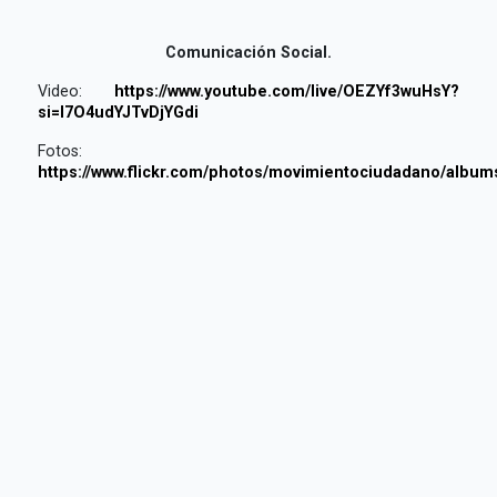
Comunicación Social.
Video:
https://www.youtube.com/live/OEZYf3wuHsY?
si=I7O4udYJTvDjYGdi
Fotos:
https://www.flickr.com/photos/movimientociudadano/albu