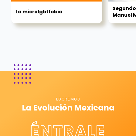
Segundo
La microlgbtfobia
Manuel Mi
LOGREMOS
La Evolución Mexicana
ÉNTRALE