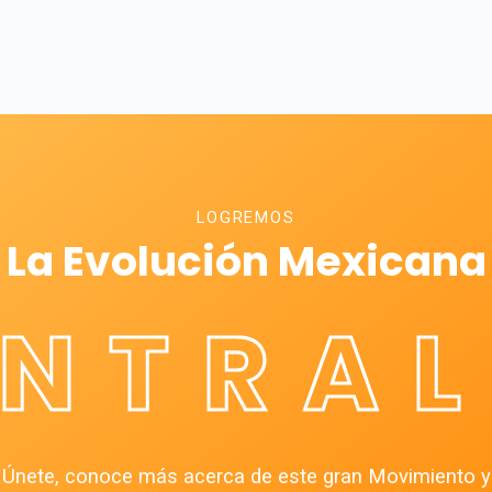
LOGREMOS
La Evolución Mexicana
ÉNTRAL
Únete, conoce más acerca de este gran Movimiento y