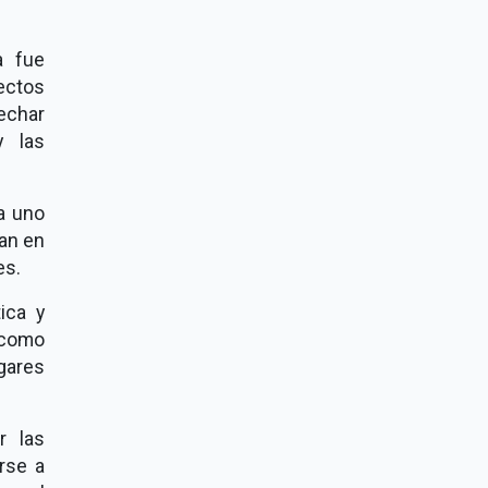
a fue
ctos
vechar
y las
a uno
zan en
es.
ica y
 como
gares
r las
rse a