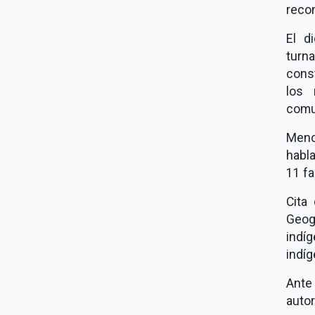
reco
El d
tur
const
los 
comu
Menc
habla
11 fa
Cita
Geog
indí
indí
Ante
auto