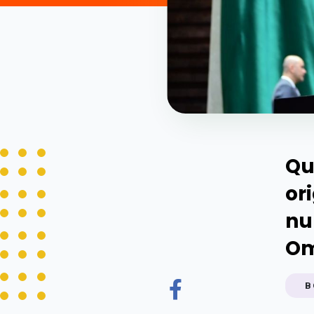
Qu
or
nu
Om
B