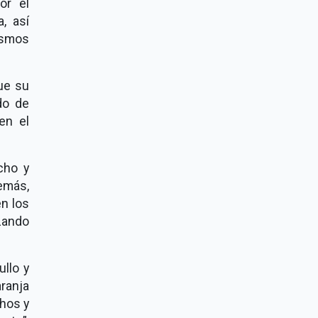
or el
, así
ismos
ue su
do de
en el
cho y
emás,
n los
izando
ullo y
ranja
chos y