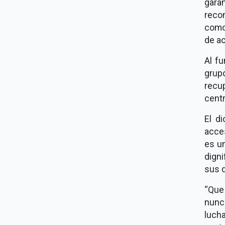
gara
reco
como
de ac
Al f
grup
recu
centr
El d
acce
es u
digni
sus 
“Que 
nunc
lucha