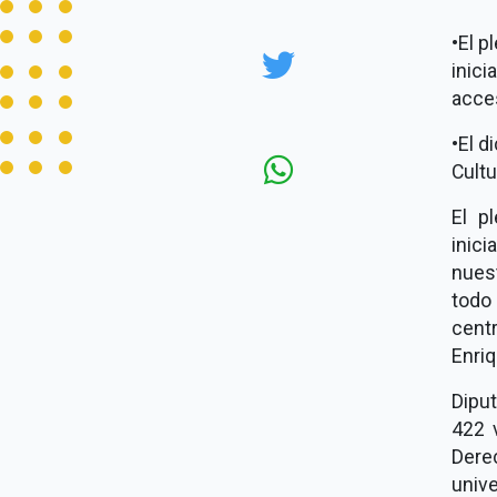
•
El p
inici
acces
•
El d
Cultu
El p
inici
nues
todo
cent
Enri
Diput
422 v
Dere
univ