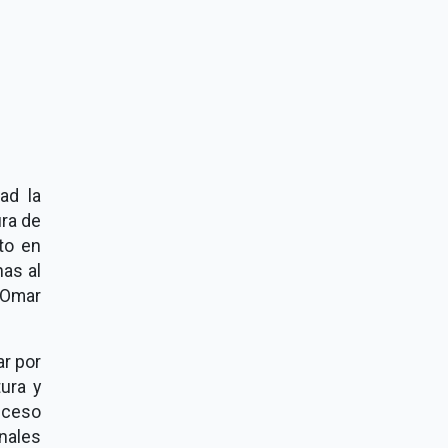
ad la
ura de
to en
as al
 Omar
ar por
tura y
cceso
nales