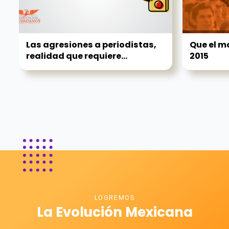
Las agresiones a periodistas,
Que el m
realidad que requiere...
2015
LOGREMOS
La Evolución Mexicana