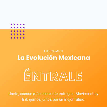
LOGREMOS
La Evolución Mexicana
ÉNTRALE
Únete, conoce más acerca de este gran Movimiento y
trabajemos juntos por un mejor futuro.