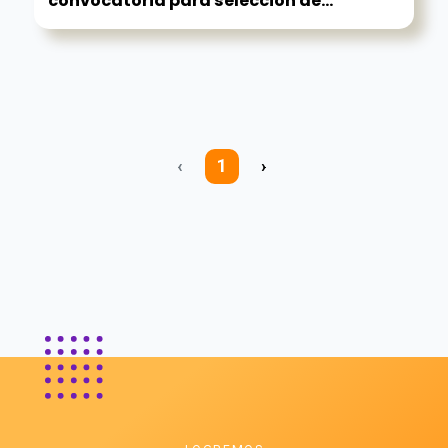
convocatoria para selección de...
‹
1
›