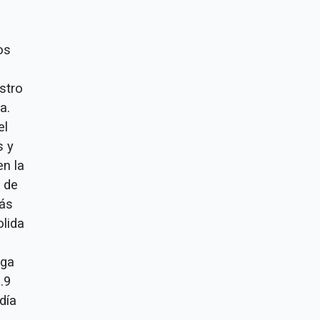
l
os
stro
a.
el
s y
en la
l de
más
olida
iga
.9
día