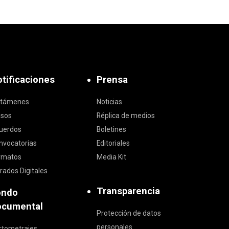
tificaciones
Prensa
ctámenes
Noticias
isos
Réplica de medios
uerdos
Boletines
nvocatorias
Editoriales
rmatos
Media Kit
rados Digitales
Transparencia
ondo
ocumental
Protección de datos
personales
rtometrajes