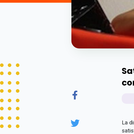
Sa
co
La d
satis