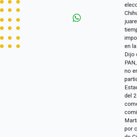
elec
Chih
juar
tiem
impo
en la
Dijo 
PAN,
no e
part
Esta
del 2
como 
comi
Mart
por c
de C