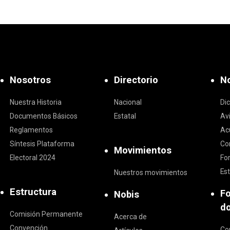
Nosotros
Directorio
No
Nuestra Historia
Nacional
Di
Documentos Básicos
Estatal
Av
Reglamentos
Ac
Síntesis Plataforma
Co
Movimientos
Electoral 2024
Fo
Est
Nuestros movimientos
Estructura
F
Nobis
d
Comisión Permanente
Acerca de
Convención
Co