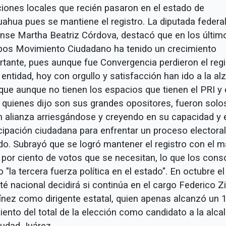
ciones locales que recién pasaron en el estado de
uahua pues se mantiene el registro. La diputada federa
ense Martha Beatriz Córdova, destacó que en los últim
pos Movimiento Ciudadano ha tenido un crecimiento
rtante, pues aunque fue Convergencia perdieron el regi
 entidad, hoy con orgullo y satisfacción han ido a la alz
que aunque no tienen los espacios que tienen el PRI y 
 quienes dijo son sus grandes opositores, fueron solo
n alianza arriesgándose y creyendo en su capacidad y 
icipación ciudadana para enfrentar un proceso electora
do. Subrayó que se logró mantener el registro con el 
 por ciento de votos que se necesitan, lo que los cons
"la tercera fuerza política en el estado". En octubre el
té nacional decidirá si continúa en el cargo Federico Z
ínez como dirigente estatal, quien apenas alcanzó un 1
iento del total de la elección como candidato a la alcal
iudad Juárez.