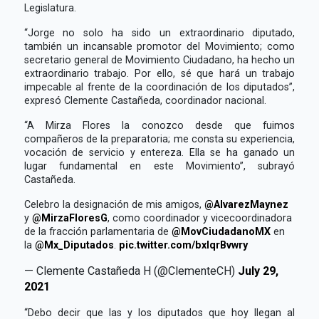
Legislatura.
“Jorge no solo ha sido un extraordinario diputado,
también un incansable promotor del Movimiento; como
secretario general de Movimiento Ciudadano, ha hecho un
extraordinario trabajo. Por ello, sé que hará un trabajo
impecable al frente de la coordinación de los diputados”,
expresó Clemente Castañeda, coordinador nacional.
“A Mirza Flores la conozco desde que fuimos
compañeros de la preparatoria; me consta su experiencia,
vocación de servicio y entereza. Ella se ha ganado un
lugar fundamental en este Movimiento”, subrayó
Castañeda.
Celebro la designación de mis amigos,
@AlvarezMaynez
y
@MirzaFloresG
, como coordinador y vicecoordinadora
de la fracción parlamentaria de
@MovCiudadanoMX
en
la
@Mx_Diputados
.
pic.twitter.com/bxlqrBvwry
— Clemente Castañeda H (@ClementeCH)
July 29,
2021
“Debo decir que las y los diputados que hoy llegan al