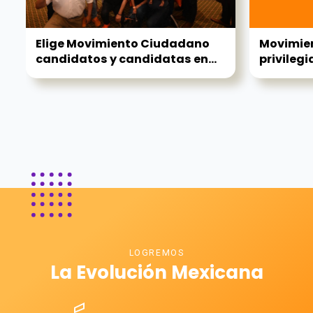
Elige Movimiento Ciudadano
Movimie
candidatos y candidatas en...
privilegi
LOGREMOS
La Evolución Mexicana