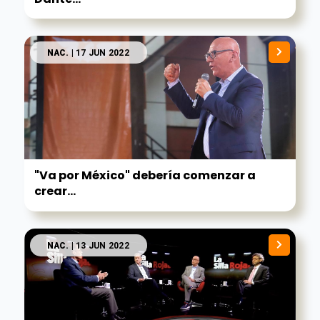
NAC.
| 17 JUN 2022
"Va por México" debería comenzar a
crear...
NAC.
| 13 JUN 2022