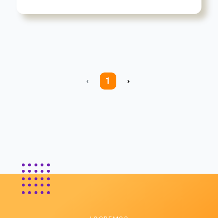
‹
1
›