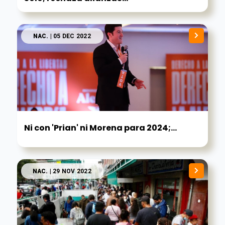
NAC.
| 05 DEC 2022
Ni con 'Prian' ni Morena para 2024;...
NAC.
| 29 NOV 2022