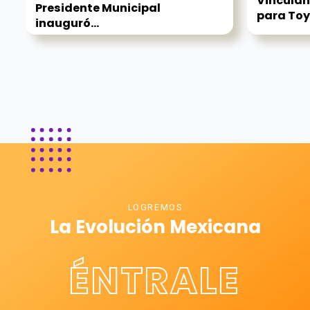
Vinculan
Presidente Municipal
para Toy
inauguró...
LOGREMOS
La Evolución Mexicana
ÉNTRALE