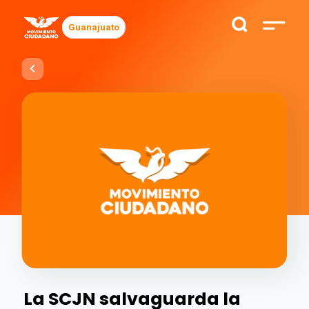
Guanajuato
La SCJN salvaguarda la